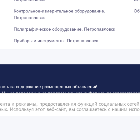
Контрольное-измерительное оборудование,
Об
Петропавловск
Полиграфическое оборудование, Петропавловск
Приборы и инструменты, Петропавловск
ность за содержание размещенных объявлений.
 Мы не передаем и не продаем личную информацию зарегистриро
на которые ссылается ВсеСделки. На некоторых страницах нашего 
нта и рекламы, предоставления функций социальных сетей 
илах конфиденциальности Google
нажмите тут
.
ых. Используя этот веб-сайт, вы соглашаетесь с нашим исп
Политика конфиденциальности
Контакты