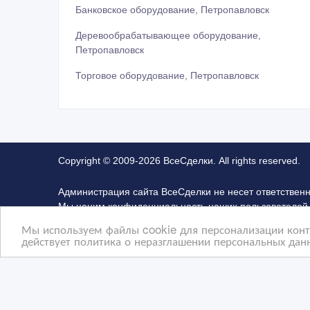
Банковское оборудование, Петропавловск
Деревообрабатывающее оборудование,
Петропавловск
Торговое оборудование, Петропавловск
Copyright © 2009-2026 ВсеСделки. All rights reserved.
Администрация сайта ВсеСделки не несет ответствен
Мы ценим конфиденциальность наших пользователей.
не отвечаем за правила конфиденциальности сайтов 
Мы используем файлы cookie для персонализации конте
Advertising Network. Чтобы узнать подробней о прав
действует политика о неразглашении персональных данн