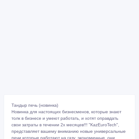
Тандыр печь (новинка)
Новинка для настоящих бизнесменов, которые знают
толк в бизнесе и умеют работать, и хотят оправдать
свои затраты в течении 2х месяцев!!! "KazEuroTech",
представляет вашему вниманию новые универсальные
печи которые работают на газу, экономичные, они
предназначены для выпечки лепешек, самсы, лаваша,
пиццы.
Печи бывают загрузкой на 40-50шт, 60-70шт, 90-100шт
лепешек.