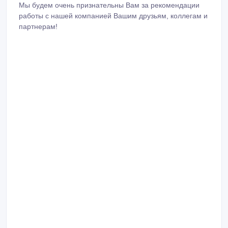
Сотрудничая с нами, вы получите самое современное и
качественное оборудование в короткие сроки.
Мы высоко ценим совместную работу c нашими
партнерами. Надеемся, что наше предложение
заинтересует Вас
и в ближайшее время направите реквизиты компании
для подготовки и подписания Договора на поставку.
Мы будем очень признательны Вам за рекомендации
работы с нашей компанией Вашим друзьям, коллегам и
партнерам!