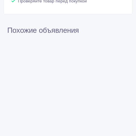
Покупайте безопасно
Не платите продавцу до получения товара или
услуги
Встречайтесь с продавцом в публичном месте
Проверяйте товар перед покупкой
Похожие объявления