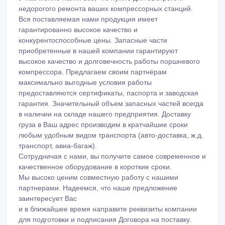
применяемых на следующих моделей тепловозов :
ТЭМ2, ТЭМ15, ТЭМ18, ТГМ4, ТГМ6, ТГМ7,
ТЭП60.ТЭП-70, ВЛ10, ВЛ80, ВЛ11. применяемых на
следующих моделей тепловозов : ТЭМ2, ТЭМ15,
ТЭМ18, ТГМ4, ТГМ6, ТГМ7, ТЭП60.ТЭП-70, ВЛ10,
ВЛ80, ВЛ11.
У нас можно найти всё, что нужно для быстрого и
недорогого ремонта ваших компрессорных станций.
Вся поставляемая нами продукция имеет
гарантированно высокое качество и
конкурентоспособные цены. Запасные части
приобретенные в нашей компании гарантируют
высокое качество и долговечность работы поршневого
компрессора. Предлагаем своим партнёрам
максимально выгодные условия работы
предоставляются сертификаты, паспорта и заводская
гарантия. Значительный объем запасных частей всегда
в наличии на складе нашего предприятия. Доставку
груза в Ваш адрес производим в кратчайшие сроки
любым удобным видом транспорта (авто-доставка, ж.д.
транспорт, авиа-багаж).