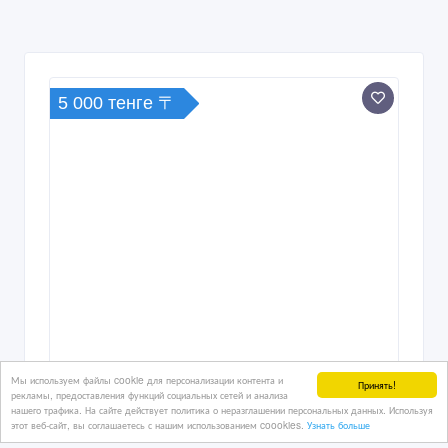
5 000 тенге 〒
Мы используем файлы cookie для персонализации контента и
Принять!
рекламы, предоставления функций социальных сетей и анализа
нашего трафика. На сайте действует политика о неразглашении персональных данных. Используя
этот веб-сайт, вы соглашаетесь с нашим использованием coookies.
Узнать больше
собака мальчик 3 года