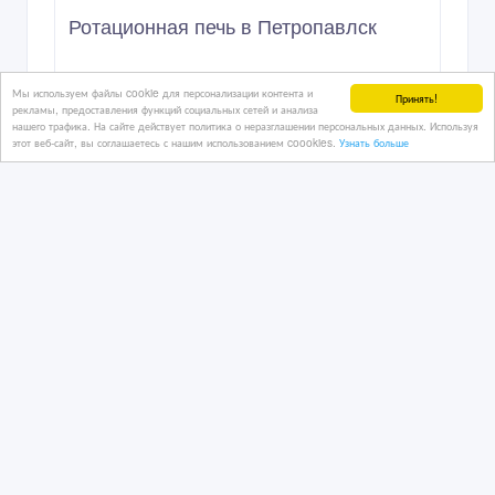
Ротационная печь в Петропавлск
Мы используем файлы cookie для персонализации контента и
Принять!
рекламы, предоставления функций социальных сетей и анализа
05/08/2024 14:47
нашего трафика. На сайте действует политика о неразглашении персональных данных. Используя
Оборудование - разное
этот веб-сайт, вы соглашаетесь с нашим использованием coookies.
Узнать больше
Казахстан, Петропавловск