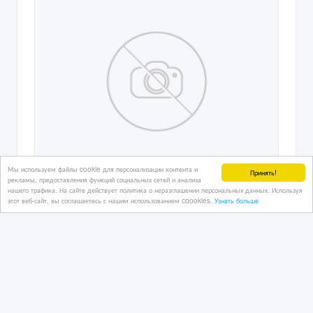
Мы используем файлы cookie для персонализации контента и
Принять!
рекламы, предоставления функций социальных сетей и анализа
нашего трафика. На сайте действует политика о неразглашении персональных данных. Используя
этот веб-сайт, вы соглашаетесь с нашим использованием coookies.
Узнать больше
"детский мир" интернет магазин
предлагает большой ассортимент дет.
оде
28/04/2015 06:25
Акции интернет-магазинов
Казахстан, Петропавловск