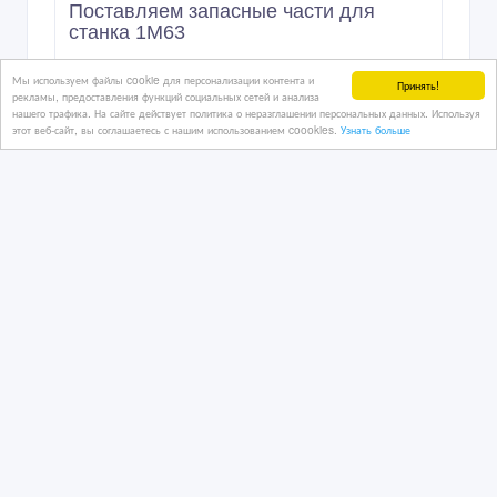
Поставляем запасные части для
станка 1М63
Мы используем файлы cookie для персонализации контента и
Принять!
рекламы, предоставления функций социальных сетей и анализа
26/02/2026 08:09
нашего трафика. На сайте действует политика о неразглашении персональных данных. Используя
Станки и промышленное оборудование
этот веб-сайт, вы соглашаетесь с нашим использованием coookies.
Узнать больше
Казахстан, Петропавловск