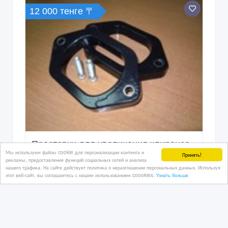
12 000 тенге 〒
Проставки для увеличения клиренса
Мы используем файлы cookie для персонализации контента и
авто (ПОЛИУРЕТАН)
Принять!
рекламы, предоставления функций социальных сетей и анализа
нашего трафика. На сайте действует политика о неразглашении персональных данных. Используя
этот веб-сайт, вы соглашаетесь с нашим использованием coookies.
Узнать больше
2 дн. назад
Автозапчасти
Казахстан, Петропавловск