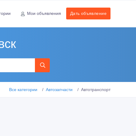
гории
Мои объявления
Дать объявление
вск
Все категории
Автозапчасти
Автотранспорт