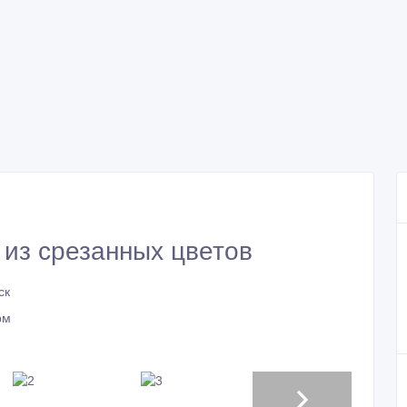
 из срезанных цветов
ск
рм