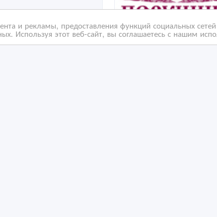
нта и рекламы, предоставления функций социальных сетей 
ых. Используя этот веб-сайт, вы соглашаетесь с нашим исп
ия при заказе букетов
Доставка горячей еды
срезанных цветов
/01/2017 19:35
28/08/2015 12:17
очие акции и скидки
Прочие акции и скидки
захстан, Петропавловск
Казахстан, Петропавловск