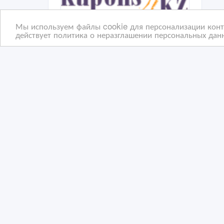
Мы используем файлы cookie для персонализации конте
действует политика о неразглашении персональных данн
Kupons.kz - акции и скидки
Акц
в Петропавловске
из 
20/11/2018 18:47
27
Прочие акции и скидки
Пр
Казахстан, Петропавловск
Ка