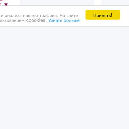
Принять!
и анализа нашего трафика. На сайте
ользованием coookies.
Узнать больше
Гостиница Аэро в Омске у
Аэропорта
10/02/2015 18:35
Прочие акции и скидки
Казахстан, Петропавловск