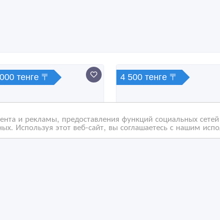
 000 тенге 〒
4 500 тенге 〒
нта и рекламы, предоставления функций социальных сетей 
ых. Используя этот веб-сайт, вы соглашаетесь с нашим исп
овой ноутбук Acer
Продажа и замена
ire V15 Nitro vn7-591G-
клавиатур, батарей, эк
U
на ноутбук