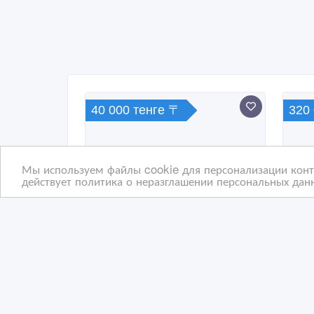
40 000 тенге 〒
320
Мы используем файлы cookie для персонализации конте
действует политика о неразглашении персональных данн
Срочно продам компьютер
Игр
Asp
787