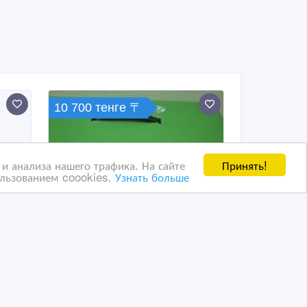
10 700 тенге 〒
Принять!
и анализа нашего трафика. На сайте
ользованием coookies.
Узнать больше
Новый XBOX ONE + Live
ран
GOLD + гарантия, GTA,
FIFA, Killer Instinct, For