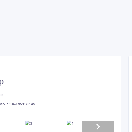
р
ск
аю - частное лицо