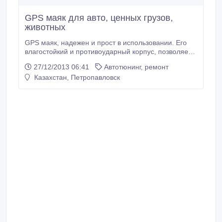
GPS маяк для авто, ценных грузов,
животных
GPS маяк, надежен и прост в использовании. Его
влагостойкий и противоударный корпус, позволяет
разместить устройство в самых неожиданных
27/12/2013 06:41
Автотюнинг, ремонт
местах. Без абонентской платы. Его автономной
Казахстан, Петропавловск
работы, в стандартном режиме, хватает на 2 года.
Область использования GPS маяка очень широка
(автомобили, снегоходы, катера, ценные грузы,
домашние животные и т.