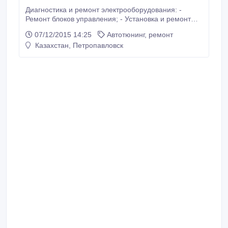
Диагностика и ремонт электрооборудования: -
Ремонт блоков управления; - Установка и ремонт
автосигнализаций и доп. оборудования; -
07/12/2015 14:25
Автотюнинг, ремонт
Компьютерная диагностика всех электрических
Казахстан, Петропавловск
систем автомобилей различных марок европейского
и японского рынка. Звоните в любое время.