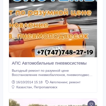
АПС Автомобильные пневмосистемы
Выгодный ремонт по разумной цене
Восстановление пневмобаллонов, пневмоподвесок
Цену новой пневмостойки на Ваш автомобиль Вы
16/10/2014 15:18
Автотюнинг, ремонт
можете легко выяснить и сами, а мы озвучим
Казахстан, Петропавловск
среднюю стоимость нашего ремонта
пневмобаллона - от 300$. Сюда входит новый
пневмобаллон, изготовленный из пневмоматериала
известного европейского производителя.