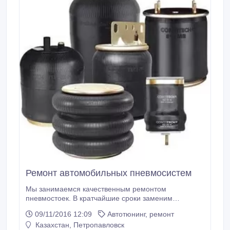
Ремонт автомобильных пневмосистем
Мы занимаемся качественным ремонтом
пневмостоек. В кратчайшие сроки заменим
пневмоэлементы на ваших стойках. Используем
09/11/2016 12:09
Автотюнинг, ремонт
качественные материалы, не Китай.
Казахстан, Петропавловск
Восстанавливаем и ремонтируем оригинальные