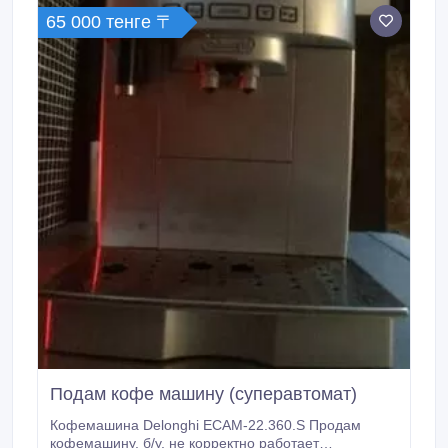
65 000 тенге 〒
Подам кофе машину (суперавтомат)
Кофемашина Delonghi ECAM-22.360.S Продам
кофемашину, б/у, не корректно работает