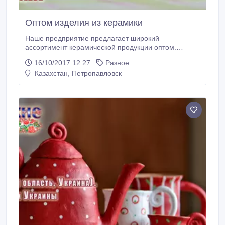
Оптом изделия из керамики
Наше предприятие предлагает широкий
ассортимент керамической продукции оптом.
Качество по доступным ценам – основной принцип
16/10/2017 12:27
Разное
нашей работы. Организуем доставку в страны СНГ
Казахстан, Петропавловск
и Европы. Больше продукции можно посмотреть на
нашем сайте.