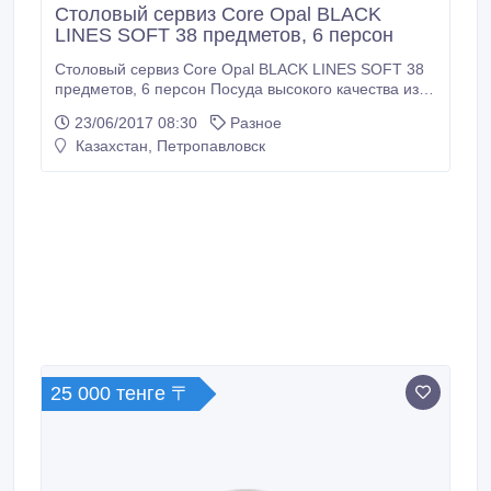
Столовый сервиз Core Opal BLACK
LINES SOFT 38 предметов, 6 персон
Столовый сервиз Core Opal BLACK LINES SOFT 38
предметов, 6 персон Посуда высокого качества из
Франции. Оригинал. Код: W009 Набор посуды
23/06/2017 08:30
Разное
CORE OPAL 38 предметов BLACK LINES SOFT:
Казахстан, Петропавловск
Выдерживает перепад температур в 150 оС. Посуду
можно использовать в микроволновой печи и
посудомоечной машине. В комплекте: - Тарелка
десертная 21 см (6 шт.
25 000 тенге 〒