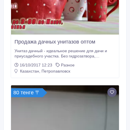
Продажа дачных унитазов оптом
Унитаз дачный - идеальное решение для дачи и
приусадебного участка. Без гидрозатвора,
керамический. Надежный и компактный унитаз
16/10/2017 12:23
Разное
будет долгое время бесперебойно работать.
Казахстан, Петропавловск
Доступные цены. Организуем доставку в страны
СНГ и Европы. Подробнее смотрите на нашем
сайте.
80 тенге 〒