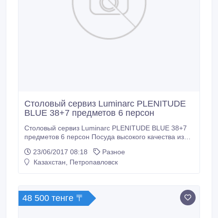
Столовый сервиз Luminarc PLENITUDE
BLUE 38+7 предметов 6 персон
Столовый сервиз Luminarc PLENITUDE BLUE 38+7
предметов 6 персон Посуда высокого качества из
Франции. Оригинал. Код: E0841 Тарелка десертная
23/06/2017 08:18
Разное
19, 5 см - 6 шт. Тарелка обеденная 25 см - 6 шт.
Казахстан, Петропавловск
Тарелка глубокая 21, 5 см - 6 шт. Салатник большой
27 см - 1 шт. Салатник малый 12 см - 6 шт. Блюдо
овальное 35 см - 1 шт.
48 500 тенге 〒