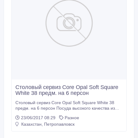
Столовый сервиз Core Opal Soft Square
White 38 предм. на 6 персон
Столовый сервиз Core Opal Soft Square White 38
предм. на 6 персон Посуда высокого качества из
Франции. Оригинал. W015 Набор посуды CORE
23/06/2017 08:29
Разное
OPAL 38 предметов SOFT SQUARE WHITE:
Казахстан, Петропавловск
Выдерживает перепад температур в 150 оС. Посуду
можно использовать в микроволновой печи и
посудомоечной машине. В комплекте: - Тарелка