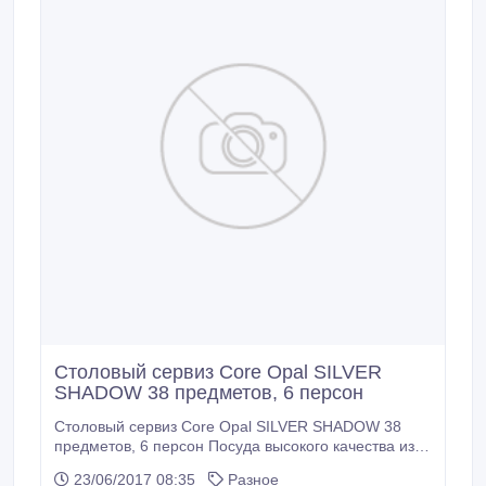
Столовый сервиз Core Opal SILVER
SHADOW 38 предметов, 6 персон
Столовый сервиз Core Opal SILVER SHADOW 38
предметов, 6 персон Посуда высокого качества из
Франции. Оригинал. W007 Набор посуды CORE
23/06/2017 08:35
Разное
OPAL 38 предметов SILVER SHADOW: