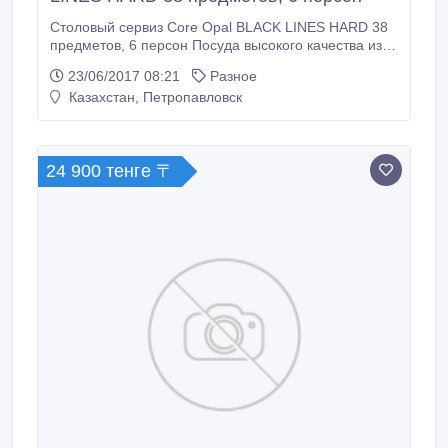
Столовый сервиз Core Opal BLACK LINES HARD 38
предметов, 6 персон Посуда высокого качества из
Франции. Оригинал. Код: W013 Описание Набор
23/06/2017 08:21
Разное
посуды CORE OPAL 38 предметов BLACK LINES
Казахстан, Петропавловск
HARD: Выдерживает перепад температур в 150 оС.
Посуду можно использовать в микроволновой печи
и посудомоечной машине.
24 900 тенге 〒