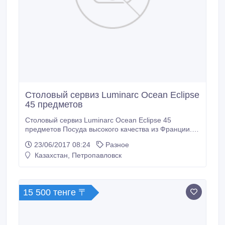
Столовый сервиз Luminarc Ocean Eclipse
45 предметов
Столовый сервиз Luminarc Ocean Eclipse 45
предметов Посуда высокого качества из Франции.
Оригинал. Код: L5110-H1497 Сервиз Luminarc
23/06/2017 08:24
Разное
Ocean Eclipse Океан Эклипс, 45 предм. Рассчитан
Казахстан, Петропавловск
на 6 персон. Тарелка десертная - 6 шт. Тарелка
обеденная - 6 шт. Тарелка глубокая (суповая) - 6 шт.
15 500 тенге 〒