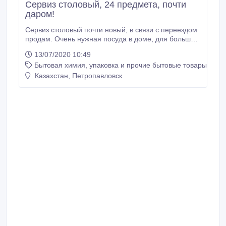
Сервиз столовый, 24 предмета, почти
даром!
Сервиз столовый почти новый, в связи с переездом
продам. Очень нужная посуда в доме, для большой
семьи и гостей. Сейчас новая посуда дорогая, так
13/07/2020 10:49
что за символические деньги о покупке не
Бытовая химия, упаковка и прочие бытовые товары
пожалеете! Супница, салатницы 2 овальные, 1
круглая, солонки соль-перец, тарелки суповые
Казахстан, Петропавловск
большие - 6 шт, десертные большие - 6 шт,
десертные средние - 6 шт.