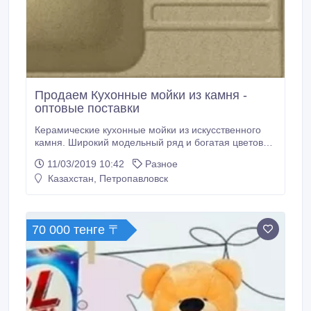
Продаем Кухонные мойки из камня -
оптовые поставки
Керамические кухонные мойки из искусственного
камня. Широкий модельный ряд и богатая цветовая
гамма. Высокое качество. Являемся
11/03/2019 10:42
Разное
производителями. Ищем представителей по
Казахстан, Петропавловск
регионам. Оптовые цены. Подать заявку на
дилерство можно на сайте Marble-ceramics.kz..
70 000 тенге 〒