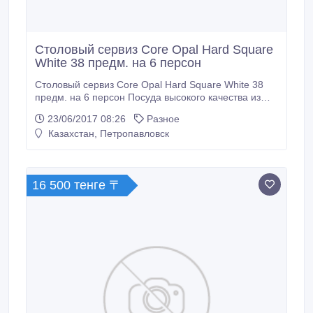
Столовый сервиз Core Opal Hard Square
White 38 предм. на 6 персон
Столовый сервиз Core Opal Hard Square White 38
предм. на 6 персон Посуда высокого качества из
Франции. Оригинал. W014 Описание Набор посуды
23/06/2017 08:26
Разное
CORE OPAL 38 предметов HARD SQUARE WHITE:
Казахстан, Петропавловск
Выдерживает перепад температур в 150 оС. Посуду
можно использовать в микроволновой печи и
посудомоечной машине.
16 500 тенге 〒