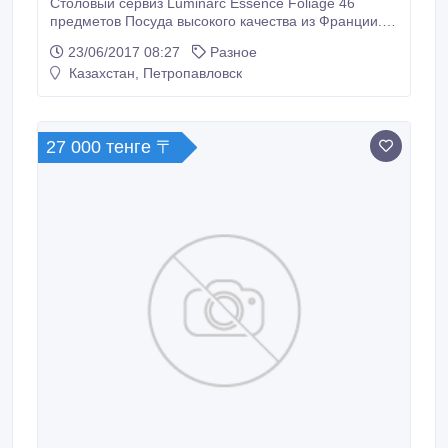
Столовый сервиз Luminarc Essence Foliage 46
предметов Посуда высокого качества из Франции.
Оригинал. Код: N1215-L5989 Описание: Сервиз
23/06/2017 08:27
Разное
столовый Luminarс. - Посуда не впитывает запахи и
Казахстан, Петропавловск
легко моется. - Цвет и рисунки не тускнеют даже
после большого количества моек. - Ударопрочность,
термостойкость.
27 000 тенге 〒