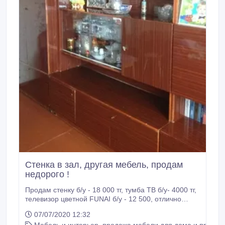
Стенка в зал, другая мебель, продам
недорого !
Продам стенку б/у - 18 000 тг, тумба ТВ б/у- 4000 тг,
телевизор цветной FUNAI б/у - 12 500, отлично
работает, вентилятор на ножке, кресла в хорошем
07/07/2020 12:32
состоянии в связи с переездом. Цены адекватные,