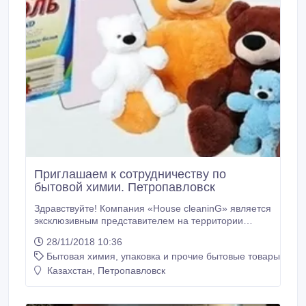
Приглашаем к сотрудничеству по
бытовой химии. Петропавловск
Здравствуйте! Компания «House cleaninG» является
эксклюзивным представителем на территории
республики Казахстан, по бытовой химии. Вся
28/11/2018 10:36
продукция изготавливается из высококачественных
Бытовая химия, упаковка и прочие бытовые товары
ингредиентов по современной технологии,
разработанной специалистами компании, при этом
Казахстан, Петропавловск
по своим потребительским свойствам не уступает
импортным аналогам.