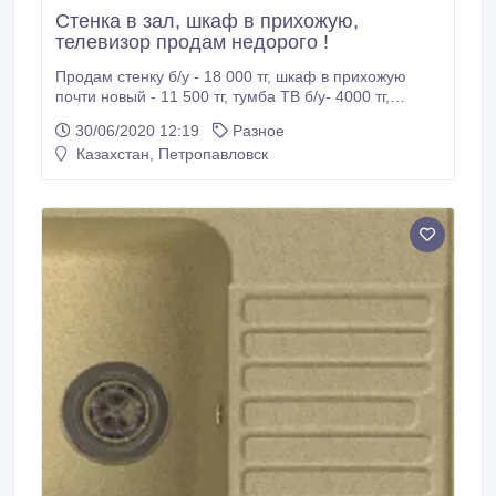
Стенка в зал, шкаф в прихожую,
телевизор продам недорого !
Продам стенку б/у - 18 000 тг, шкаф в прихожую
почти новый - 11 500 тг, тумба ТВ б/у- 4000 тг,
телевизор цветной FUNAI б/у - 12 500, отлично
30/06/2020 12:19
Разное
работает, вентилятор на ножке, кресла в хорошем
Казахстан, Петропавловск
состоянии в связи с переездом. Цены адекватные,
звоните, договоримся. Валентина Николаевна, дом
тел 36-13-44, сот.