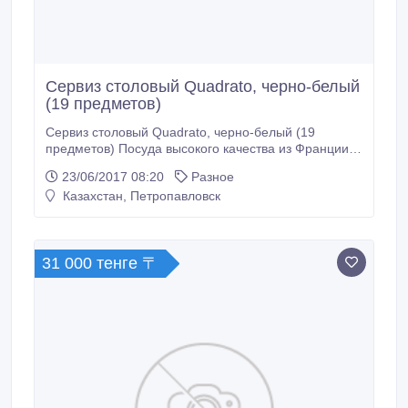
Сервиз столовый Quadrato, черно-белый
(19 предметов)
Сервиз столовый Quadrato, черно-белый (19
предметов) Посуда высокого качества из Франции.
Оригинал. Артикул:C5239 Производитель: Luminarc
23/06/2017 08:20
Разное
Материал: СТЕКЛО Описание товара Столовый
Казахстан, Петропавловск
сервиз Квадрато, Luminarc рассчитан на 6 персон,
состоит из 19 предметов: - Тарелка обеденная, цвет
- черный, 26 см.
31 000 тенге 〒