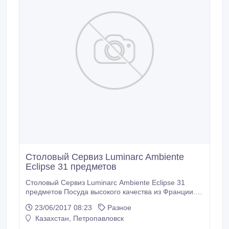
Столовый Сервиз Luminarc Ambiente
Eclipse 31 предметов
Столовый Сервиз Luminarc Ambiente Eclipse 31
предметов Посуда высокого качества из Франции.
Оригинал. Код: L5177-H0242 Столовая посуда
23/06/2017 08:23
Разное
Luminarc изготавливается из закаленного стекла, в
Казахстан, Петропавловск
процессе изготовления упрочняясь более чем в три
раза по сравнению со стандартным стеклом. Так же