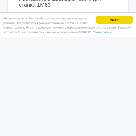
станка 1М63
Мы используем файлы cookie для персонализации контента и
Принять!
рекламы, предоставления функций социальных сетей и анализа
26/02/2026 08:09
нашего трафика. На сайте действует политика о неразглашении персональных данных. Используя
Станки и промышленное оборудование
этот веб-сайт, вы соглашаетесь с нашим использованием coookies.
Узнать больше
Казахстан, Петропавловск