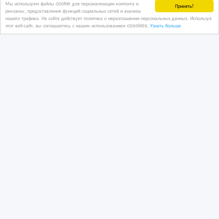
Мы используем файлы cookie для персонализации контента и
Принять!
рекламы, предоставления функций социальных сетей и анализа
нашего трафика. На сайте действует политика о неразглашении персональных данных. Используя
этот веб-сайт, вы соглашаетесь с нашим использованием coookies.
Узнать больше
Дезинфекция помещений в
Петропавловске | Клопы, тараканы,
плесень
29/01/2026 19:04
Услуги - разное
Казахстан, Петропавловск