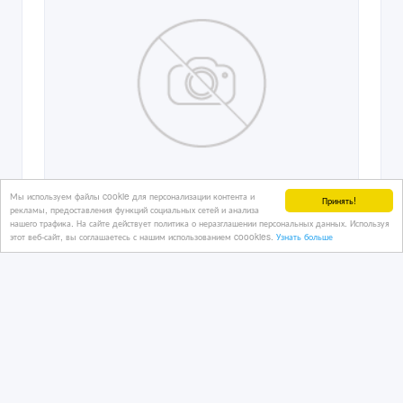
Мы используем файлы cookie для персонализации контента и
Принять!
рекламы, предоставления функций социальных сетей и анализа
нашего трафика. На сайте действует политика о неразглашении персональных данных. Используя
этот веб-сайт, вы соглашаетесь с нашим использованием coookies.
Узнать больше
Привлеките свою аудиторию
убедительным продающим видео от
AMD Studio
03/03/2025 17:51
Рекламные, маркетинговые услуги
Казахстан, Петропавловск