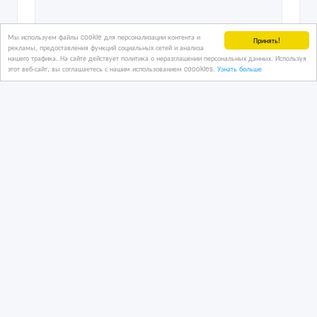
Мы используем файлы cookie для персонализации контента и
Принять!
рекламы, предоставления функций социальных сетей и анализа
нашего трафика. На сайте действует политика о неразглашении персональных данных. Используя
этот веб-сайт, вы соглашаетесь с нашим использованием coookies.
Узнать больше
Привлеките свою аудиторию
убедительным продающим видео от
AMD Studio
03/03/2025 17:51
Рекламные, маркетинговые услуги
Казахстан, Петропавловск