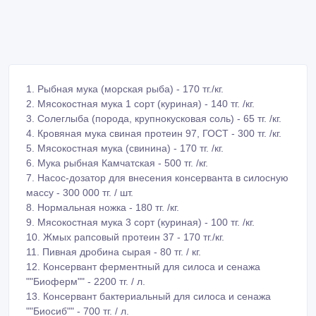
1. Рыбная мука (морская рыба) - 170 тг./кг.
2. Мясокостная мука 1 сорт (куриная) - 140 тг. /кг.
3. Солеглыба (порода, крупнокусковая соль) - 65 тг. /кг.
4. Кровяная мука свиная протеин 97, ГОСТ - 300 тг. /кг.
5. Мясокостная мука (свинина) - 170 тг. /кг.
6. Мука рыбная Камчатская - 500 тг. /кг.
7. Насос-дозатор для внесения консерванта в силосную
массу - 300 000 тг. / шт.
8. Нормальная ножка - 180 тг. /кг.
9. Мясокостная мука 3 сорт (куриная) - 100 тг. /кг.
10. Жмых рапсовый протеин 37 - 170 тг./кг.
11. Пивная дробина сырая - 80 тг. / кг.
12. Консервант ферментный для силоса и сенажа
""Биоферм"" - 2200 тг. / л.
13. Консервант бактериальный для силоса и сенажа
""Биосиб"" - 700 тг. / л.