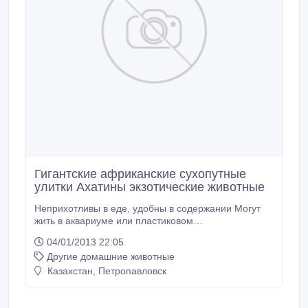
Гигантские африканские сухопутные
улитки Ахатины экзотические животные
Неприхотливы в еде, удобны в содержании Могут
жить в аквариуме или пластиковом
контейнере.Прекрасные косметологи, убирают
04/01/2013 22:05
шрамы, растяжки, акне, бородавки,
Другие домашние животные
ожоги.Омолаживающий эффект.Мясо улиток-
деликатесный продукт, обогащено кальцием,
Казахстан, Петропавловск
незаменимыми жирными кислотами, железом,
минер.солями.Особенно полезно при
беременности и выкармливании ребенка.