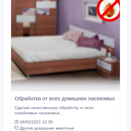
Обработка от всех домашних насекомых
Сделаю качественную обработку от всех
назойливых насекомых
клопов.блох.тараканов.мышей крыс.Только
08/02/2021 10:39
проверенные и качественные химические вещества
Другие домашние животные
производство России .Не оставляют пятен и с