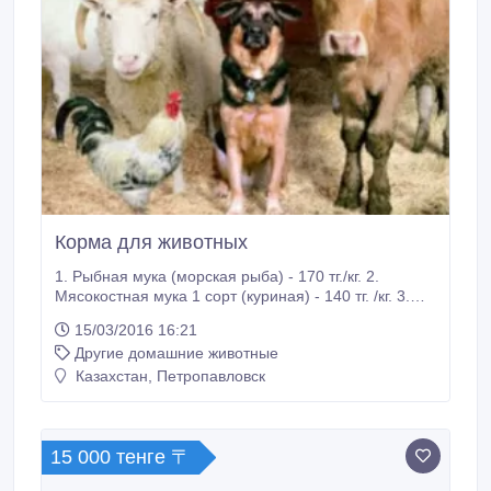
Корма для животных
1. Рыбная мука (морская рыба) - 170 тг./кг. 2.
Мясокостная мука 1 сорт (куриная) - 140 тг. /кг. 3.
Солеглыба (порода, крупнокусковая соль) - 65 тг. /кг.
15/03/2016 16:21
4. Кровяная мука свиная протеин 97, ГОСТ - 300 тг.
Другие домашние животные
/кг. 5. Мясокостная мука (свинина) - 170 тг. /кг. 6.
Мука рыбная Камчатская - 500 тг. /кг. 7.
Казахстан, Петропавловск
15 000 тенге 〒