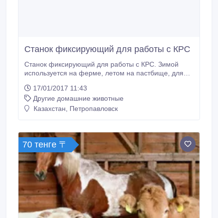
Станок фиксирующий для работы с КРС
Станок фиксирующий для работы с КРС. Зимой
используется на ферме, летом на пастбище, для
проведения всех видов обработки, вакцинации КРС.
17/01/2017 11:43
Может быть оснащён весами, мобильной
Другие домашние животные
платформой, кабиной
осеменатора.Разрабатывался совместно с
Казахстан, Петропавловск
американскими проектировщиками.Механизм
фиксации тела животного состоит из двух
подвижных металлических стен, которые
приводятся в действие рукояткой с зубчатым
70 тенге 〒
фиксатором.