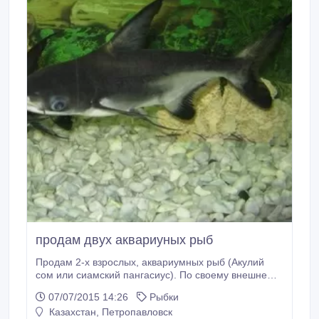
продам двух аквариуных рыб
Продам 2-х взрослых, аквариумных рыб (Акулий
сом или сиамский пангасиус). По своему внешнему
виду этот сом очень напоминает акулу или касатку.
07/07/2015 14:26
Рыбки
Рыбки очень обаятельны, активны, подвижны,
Казахстан, Петропавловск
миролюбивы, уживаются со всеми обитателями.