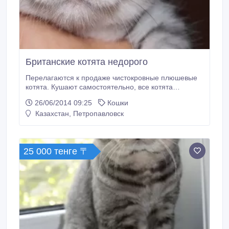
Британские котята недорого
Перелагаются к продаже чистокровные плюшевые
котята. Кушают самостоятельно, все котята
приучены лотку и когтеточке. У котят прекрасный
26/06/2014 09:25
Кошки
характер, мощный костяк, круглая голова, с
Казахстан, Петропавловск
великолепными изумрудными глазами. Окрас
вискас. Отличная набивная плюшевая шерстка.
Если Вы хотите таких котят, то уже сегодня Вы
можете приехать к нам в гости и выбрать ласкового,
25 000 тенге 〒
милого и преданного друга.