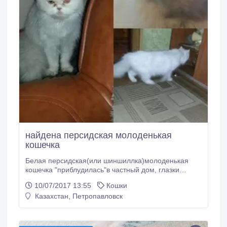
найдена персидская молоденькая
кошечка
Белая персидская(или шиншиллка)молоденькая
кошечка "приблудилась"в частный дом, глазки
разные(один голубой, другой желтый), чистенькая,
10/07/2017 13:55
Кошки
ласковая, кушает все.Ищет старого или нового
Казахстан, Петропавловск
хозяина.