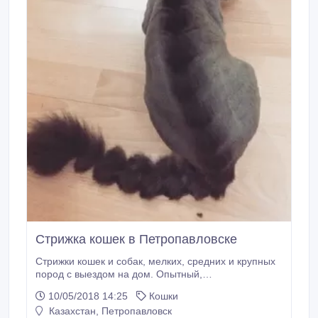
Стрижка кошек в Петропавловске
Стрижки кошек и собак, мелких, средних и крупных
пород с выездом на дом. Опытный,
сертифицированный грумер окажет услуги по уходу
10/05/2018 14:25
Кошки
за вашими любимцами. Гигиенические стрижки,
Казахстан, Петропавловск
стрижки по породе, креативные стрижки (по