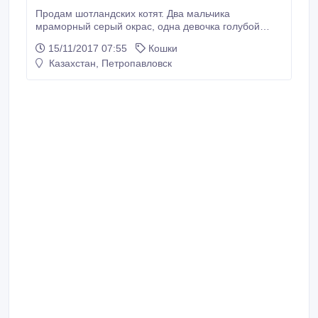
Продам шотландских котят. Два мальчика
мраморный серый окрас, одна девочка голубой
окрас. Мама скотиш фолд (шотландская
15/11/2017 07:55
Кошки
вислоухая), папа скотиш страйк (шотландский
Казахстан, Петропавловск
прямоухие). Котятам месяц, начали кушать, к лотку
приучаем. Цена 15000 тенге..