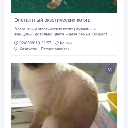
Элегантный экзотических котят.
Элегантный экзотических котят (мужчины и
женщины) довольно цвета ищете семьи. Возраст 8
недель. Породы: Сервал, каракал, Маргар, Оцелот
02/09/2010 22:57
Кошки
и бобтейл. Гроза все, что движется, большое
Казахстан, Петропавловск
инстинкты для домашних животных и людей. Давать
прочь в хорошие руки за хорошую цену. Я дам
хороший Экзотические котенка породы
соответствуют европейским стандартам .