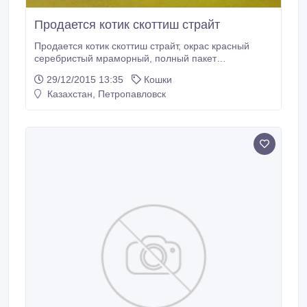
Продается котик скоттиш страйт
Продается котик скоттиш страйт, окрас красный
серебристый мраморный, полный пакет
документов, привит по возрасту, готов к переезду.
29/12/2015 13:35
Кошки
Дата рождения 19.07.15. В линиях крови таких
Казахстан, Петропавловск
питомников, как Kinross, Silver Sharm, Маргана
Фешенфолд, Lanvabon, Soft Dream, Rumfold,
Vanaheim Котик находится в Омске.