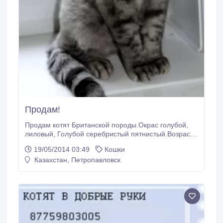
Продам!
Продам котят Британской породы.Окрас голубой,
лиловый, Голубой серебристый пятнистый.Возраст
2 месяца.Котята от титулованных
19/05/2014 03:49
Кошки
родителей.Документы клуб.Маркиза.К горшку и
Казахстан, Петропавловск
когте точке приучены..