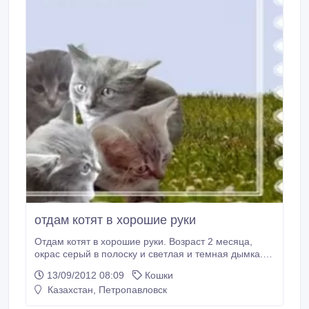
отдам котят в хорошие руки
Отдам котят в хорошие руки. Возраст 2 месяца,
окрас серый в полоску и светлая и темная дымка.
Трое мальчиков и девочка. Пушистые, игривые,
13/09/2012 08:09
Кошки
характеры разные..
Казахстан, Петропавловск