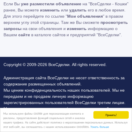
Если Вы
уже разместили объявление
на "ВсеСделки - Кошки"
ранее, Вы можете
изменить
или
удалить
его в любое время.
Для этого перейдите по ссылке "
Мои объявления
" в правом
верхнем углу этой страницы. Там же Вы сможете
просмотреть
запросы
на свои объявления и
изменить
информацию о
Вашем
сайте
в каталоге сайтов и предприятий "ВсеСделки".
Copyright © 2009-2026 ВсеСделки. All rights reserved.
Администрация сайта ВсеСделки не несет ответственность за
содержание размещенных объявлений.
Мы ценим конфиденциальность наших пользователей. Мы не
передаем и не продаем личную информацию
зарегистрированных пользователей ВсеСделки третим лицам.
Мы не отвечаем за правила конфиденциальности сайтов на
Мы используем файлы cookie для персонализации контента и
которые ссылается ВсеСделки. На некоторых страницах
Принять!
рекламы, предоставления функций социальных сетей и анализа
нашего сайта представлена реклама Google Adsense
нашего трафика. На сайте действует политика о неразглашении персональных данных. Используя
этот веб-сайт, вы соглашаетесь с нашим использованием coookies.
Узнать больше
Advertising Network. Чтобы узнать подробней о правилах