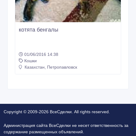
Copyright © 2009-2026 ВсеСделки. All rights reserved.
Администрация сайта ВсеСделки не несет ответственность за
содержание размещенных объявлений.
Мы ценим конфиденциальность наших пользователей. Мы не
передаем и не продаем личную информацию
зарегистрированных пользователей ВсеСделки третим лицам.
Мы не отвечаем за правила конфиденциальности сайтов на
которые ссылается ВсеСделки. На некоторых страницах
нашего сайта представлена реклама Google Adsense
Advertising Network. Чтобы узнать подробней о правилах
конфиденциальности Google
нажмите тут
.
Политика конфиденциальности
Контакты