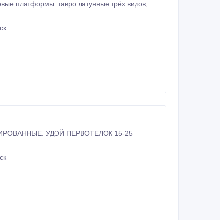
ск
ск