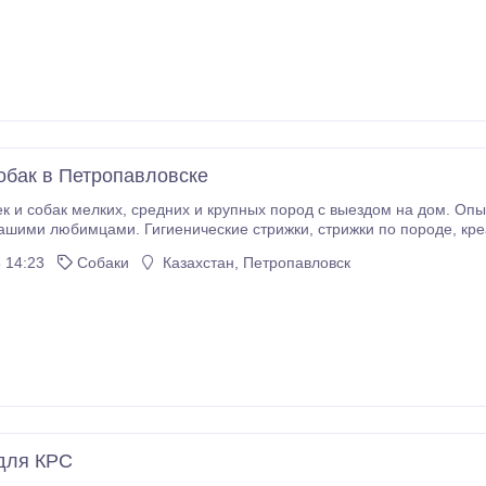
обак в Петропавловске
род с выездом на дом. Опытный, сертифицированный грумер окажет услуги
ми. Гигиенические стрижки, стрижки по породе, креативные стрижки (по желанию владельца).
ношение к вашим любимцам гарантировано! Выезд в любой район 
 14:23
Собаки
Казахстан, Петропавловск
для КРС