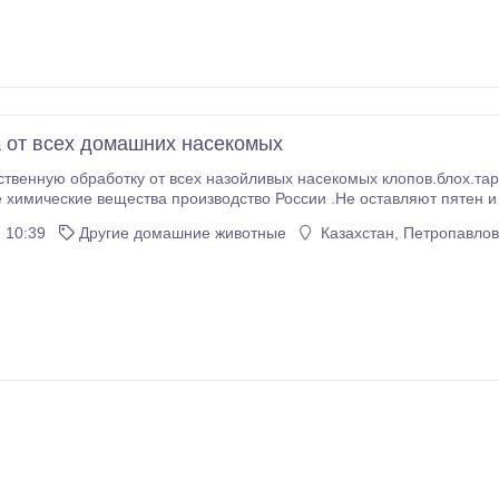
 от всех домашних насекомых
твенную обработку от всех назойливых насекомых клопов.блох.та
 химические вещества производство России .Не оставляют пятен и
о эффект остаётся от 2 до 4 недель.Работаю Болие двух лет так чт
 10:39
Другие домашние животные
Казахстан, Петропавлов