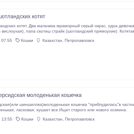
отландских котят
тят. Два мальчика мраморный серый окрас, одна девочка голубой окрас. Мама скотиш фолд
оухие). Котятам месяц, начали кушать, к лотку приучаем. Цена
 07:55
Кошки
Казахстан, Петропавловск
ерсидская молоденькая кошечка
ская(или шиншиллка)молоденькая кошечка "приблудилась"в частный
тенькая, ласковая, кушает все.Ищет старого или нового хозяина.
 13:55
Кошки
Казахстан, Петропавловск