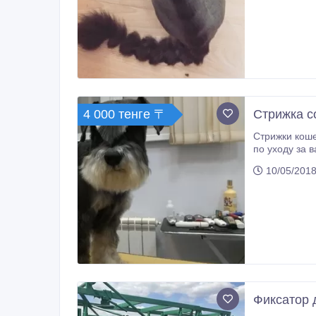
4 000 тенге 〒
Стрижка с
Стрижки кошек и собак мелких, средних и крупных по
по уходу за вашими любимца
Бережное от
10/05/2018
Фиксатор 