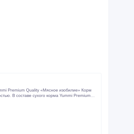
стью. В составе сухого корма Yummi Premium
ваиваемое мясо говядины 32%, дополненное аппетитной курочкой.