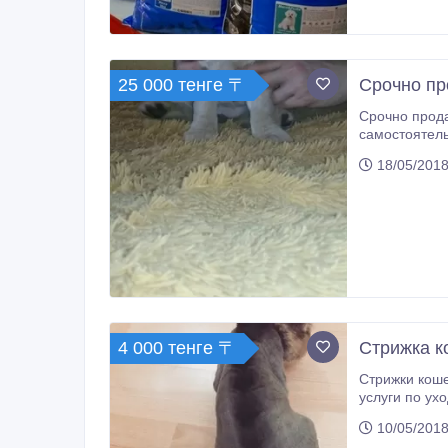
25 000 тенге 〒
Срочно пр
Срочно продам щенка
18/05/2018
4 000 тенге 〒
Стрижка к
Стрижки кошек и собак, мелких, средних и крупных пород с выездо
услуги по уходу за ваш
владельца). 
10/05/2018