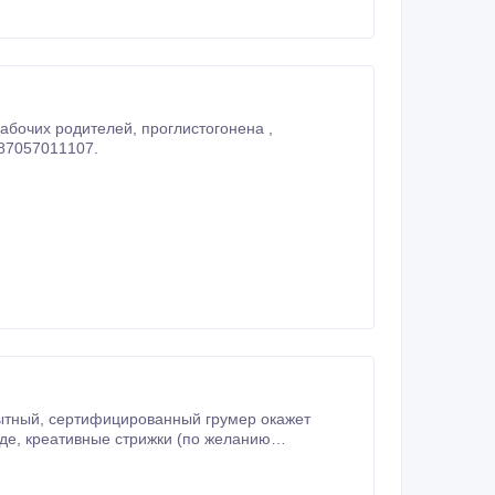
, приходите , забирайте. Тел 87057011107.
юбой район Петропавловска.