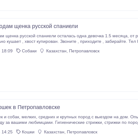
одам щенка русской спаниели
 русской спаниели осталась одна девочка 1.5 месяца, от рабочих родителей, проглистогонена ,
самостоятельно кушает , хвост купирован. Звоните 
 18:09
Собаки
Казахстан, Петропавловск
ошек в Петропавловске
м на дом. Опытный, сертифицированный грумер окажет
ими любимцами. Гигиенические стрижки, стрижки по породе, креативные стрижки (по желанию
Бережное отношение к вашим любимцам гарантировано! Выезд в л
 14:25
Кошки
Казахстан, Петропавловск