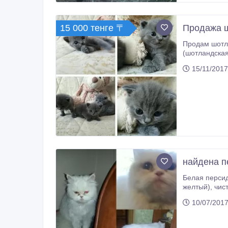
15 000 тенге 〒
Продажа ш
Продам шотландских ко
(шотландская вислоухая), папа скотиш страйк (шотландский прям
15000 тенге..
15/11/2017
найдена п
Белая персид
желтый), чис
10/07/2017