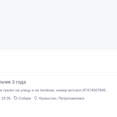
льчик 3 года
3 года. ходит в туалет на улицу и на пелёнки, номер вотсапп:87474507845.
 19:35
Собаки
Казахстан, Петропавловск