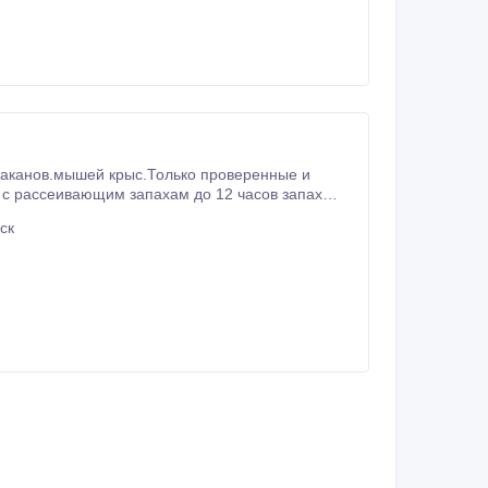
раканов.мышей крыс.Только проверенные и
 с рассеивающим запахам до 12 часов запах
о практика очень огромна.
ск