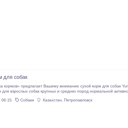
м для собак
» предлагает Вашему вниманию сухой корм для собак Yummi Premium Quality «Мясное изобилие» Корм
 для взрослых собак крупных и средних пород нормальной активно
Quality «Мясное изобилие» легко ус
 06:15
Собаки
Казахстан, Петропавловск