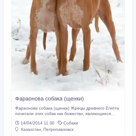
Фараонова собака (щенки)
Фараонова собака (щенки) Жрецы древнего Египта
почитали этих собак как божество, являющиеся
земным воплощением Бога Анубиса. Бога
14/04/2014 11:30
Собаки
бальзамирования. Особый облик этих собак, и
Казахстан, Петропавловск
сегодня позволяет нам восхищаться их грацией и
совершенством. И создавать впечатление, что мы