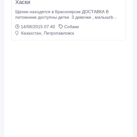
Хаски
Щенки находятся в Красноярске ДОСТАВКА В
питомнике доступны детки. 3 девочки , малышrb
серо белого окраса. Выращены на кормах премиум
14/08/2015 07:40
Собаки
класса Собаки нашего питомника прошли
Казахстан, Петропавловск
обследование у приглашенного ведущего
офтальмолога Москвы и имеют Сертификаты
подтверждающие отсутствие заболеваний глаз Отец
LAITKIPER'S.