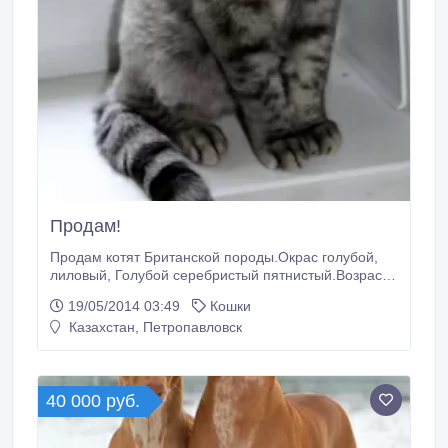
Продам!
Продам котят Британской породы.Окрас голубой,
лиловый, Голубой серебристый пятнистый.Возраст
2 месяца.Котята от титулованных
19/05/2014 03:49
Кошки
родителей.Документы клуб.Маркиза.К горшку и
Казахстан, Петропавловск
когте точке приучены..
40 000 руб.