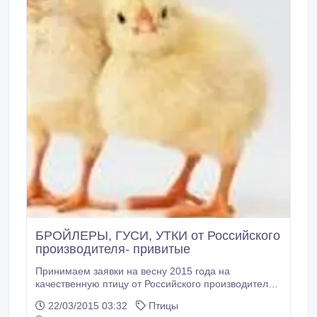
БРОЙЛЕРЫ, ГУСИ, УТКИ от Российского
производителя- привитые
Принимаем заявки на весну 2015 года на
качественную птицу от Российского производителя
оптом и в розницу. Птица привита. Стартовый корм
22/03/2015 03:32
Птицы
в наличии. Возможна доставка. Цены ниже