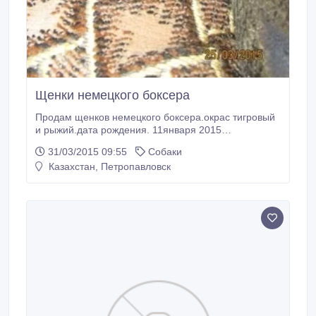
Щенки немецкого боксера
Продам щенков немецкого боксера.окрас тигровый
и рыжий.дата рождения. 11января 2015
года.хвостики купированы.прошли
31/03/2015 09:55
Собаки
дегельминтизацию.получены прививки.возможна
Казахстан, Петропавловск
доставка в районы..