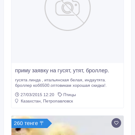
приму заявку на гусят, утят, броллер.
гусята линда , итальянская белая, индаутята.
броллер кобб500.оптовикам хорошая скидка!.
27/03/2015 12:20
Птицы
Казахстан, Петропавловск
260 тенге 〒