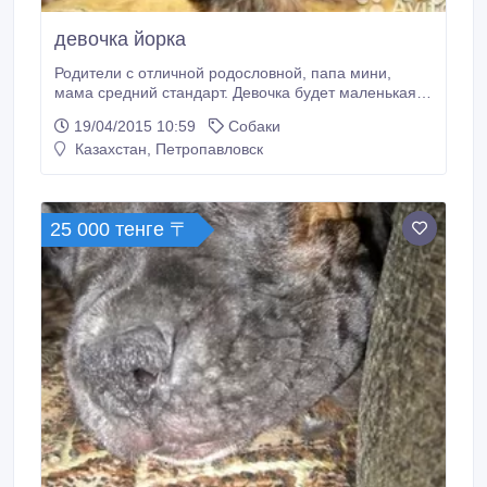
девочка йорка
Родители с отличной родословной, папа мини,
мама средний стандарт. Девочка будет маленькая.
Возможна продажа без документов 15000. Щенок
19/04/2015 10:59
Собаки
находится в омске. Доставка. Есть на продажу
Казахстан, Петропавловск
замечательный мальчишка мини..
25 000 тенге 〒