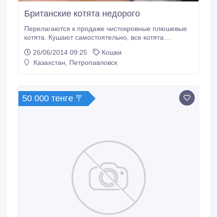
Британские котята недорого
Перелагаются к продаже чистокровные плюшевые
котята. Кушают самостоятельно, все котята
приучены лотку и когтеточке. У котят прекрасный
26/06/2014 09:25
Кошки
характер, мощный костяк, круглая голова, с
Казахстан, Петропавловск
великолепными изумрудными глазами. Окрас
вискас. Отличная набивная плюшевая шерстка.
Если Вы хотите таких котят, то уже сегодня Вы
можете приехать к нам в гости и выбрать ласкового,
50 000 тенге 〒
милого и преданного друга.