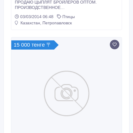
ПРОДАЮ ЦЫПЛЯТ БРОЙЛЕРОВ ОПТОМ.
ПРОИЗВОДСТВЕННОЕ
ВЫПАРИВАНИЕ(ПРИВИТЫЕ) ГАРАНТИЯ .
03/03/2014 06:48
Птицы
КАЧЕСТВО. ЦЕНА 35 РУБ. ПРИ ПАРТИИ ОТ 5
Казахстан, Петропавловск
ТЫСЯЧ- ДОПОЛНИТЕЛЬНАЯ СКИДКА.
КУРГАНСКАЯ ОБЛАСТЬ ГОРОД ПЕТУХОВО 8-912-
522-65-09.
15 000 тенге 〒