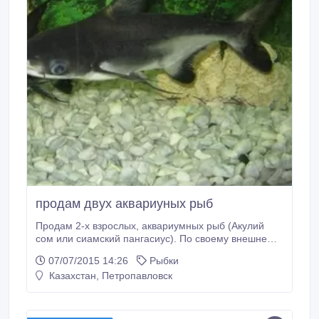
продам двух аквариуных рыб
Продам 2-х взрослых, аквариумных рыб (Акулий
сом или сиамский пангасиус). По своему внешнему
виду этот сом очень напоминает акулу или касатку.
07/07/2015 14:26
Рыбки
Рыбки очень обаятельны, активны, подвижны,
Казахстан, Петропавловск
миролюбивы, уживаются со всеми обитателями.
Цена 5000 за пару (2500 за шт.) Елена 87058902925
Р-н рынка «Ассорти».