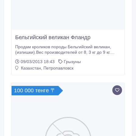
Бельгийский великан Фландр
Продам кроликов породы Бельгийский великан,
(излишки).Вес производителей от 8, 3 кг до 9 кг.
Крольчата привиты от ВГБК и миксоматоза. В
09/03/2013 18:43
Грызуны
питании используются чистые корма,
Казахстан, Петропавловск
предназначенные только для кроликов! Чистота
кровей гарантирована! Дополнительная
информация на сайте http://belgian-giant.kz/. Отвечу
на любые вопросы по адресу Lapiskiy-Dima@mail.
100 000 тенге 〒