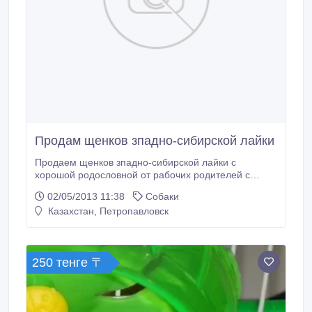
Продам щенков зпадно-сибирской лайки
Продаем щенков зпадно-сибирской лайки с
хорошой родословной от рабочих родителей с
документами. вся дополнительная информация по
02/05/2013 11:38
Собаки
тел. +77776556367.
Казахстан, Петропавловск
250 тенге 〒