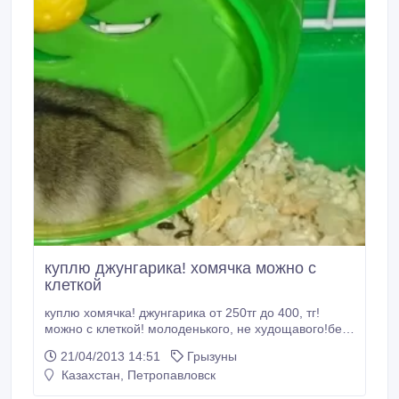
куплю джунгарика! хомячка можно с
клеткой
куплю хомячка! джунгарика от 250тг до 400, тг!
можно с клеткой! молоденького, не худощавого!без
разницы какого пола!званите после 7 часов
21/04/2013 14:51
Грызуны
вечера!51-32-85 спросить лену, зарание большое
Казахстан, Петропавловск
спасибо!!.