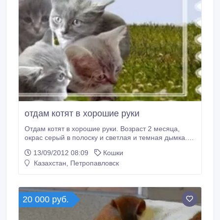
отдам котят в хорошие руки
Отдам котят в хорошие руки. Возраст 2 месяца,
окрас серый в полоску и светлая и темная дымка.
Трое мальчиков и девочка. Пушистые, игривые,
13/09/2012 08:09
Кошки
характеры разные..
Казахстан, Петропавловск
20 000 руб.