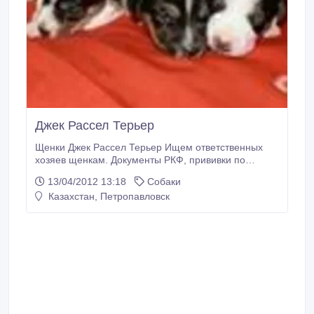
Джек Рассел Терьер
Щенки Джек Рассел Терьер Ищем ответственных
хозяев щенкам. Документы РКФ, прививки по
возрасту. Щенки гладкошерстные, триколор. Цена от
13/04/2012 13:18
Собаки
20000тыс рублей.Звоните вышлем фотки и видео.
Казахстан, Петропавловск