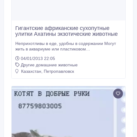
Гигантские африканские сухопутные
улитки Ахатины экзотические животные
Неприхотливы в еде, удобны в содержании Могут
жить в аквариуме или пластиковом
контейнере.Прекрасные косметологи, убирают
04/01/2013 22:05
шрамы, растяжки, акне, бородавки,
Другие домашние животные
ожоги.Омолаживающий эффект.Мясо улиток-
деликатесный продукт, обогащено кальцием,
Казахстан, Петропавловск
незаменимыми жирными кислотами, железом,
минер.солями.Особенно полезно при
беременности и выкармливании ребенка.