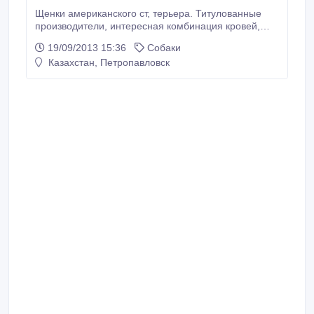
Щенки американского ст, терьера. Титулованные
производители, интересная комбинация кровей,
родители с успешной выставочной карьерой,
19/09/2013 15:36
Собаки
отличная родословная, щенки с шоу перспективой,
Казахстан, Петропавловск
консультации и помощь в выращивании.На момент
продажи щенки будут иметь полный пакет
документов, прививки, клеймо.По всем вопросам
обращаться по т.