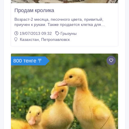
Продам кролика
Возраст-2 месяца, песочного цвета, привитый,
приучен к рукам. Также продается клетка для
кролика, кормовая смесь, витаминная добавка,
19/07/2013 09:32
Грызуны
сено, гигиенический наполнитель и 2
Казахстан, Петропавловск
кормушки.Обращаться по телефонам: 8-701-102-
98-76; 8-778-161-67-17..
800 тенге 〒