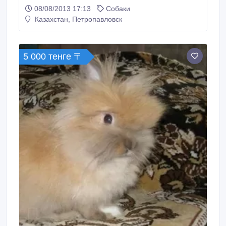
озорной, приучен с к пеленке и улице, ест все..
08/08/2013 17:13
Собаки
Казахстан, Петропавловск
5 000 тенге 〒