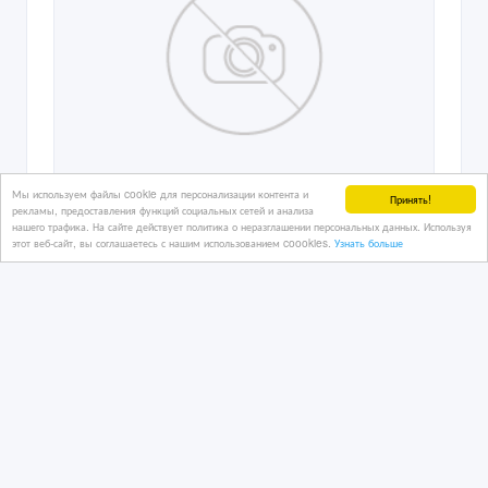
Мы используем файлы cookie для персонализации контента и
Принять!
рекламы, предоставления функций социальных сетей и анализа
Инкубационное яйцо (бройлер) ROSS
нашего трафика. На сайте действует политика о неразглашении персональных данных. Используя
308
этот веб-сайт, вы соглашаетесь с нашим использованием coookies.
Узнать больше
01/02/2017 10:23
Птицы
Казахстан, Петропавловск