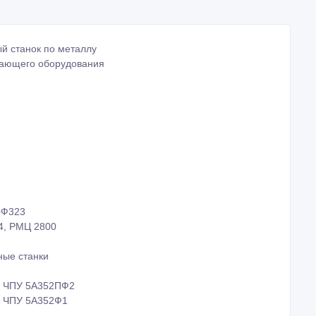
й станок по металлу
вающего оборудования
0Ф323
4, РМЦ 2800
ые станки
с ЧПУ 5А352ПФ2
с ЧПУ 5А352Ф1