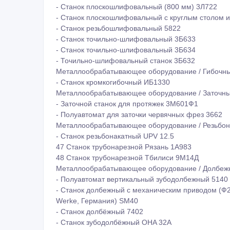
- Станок плоскошлифовальный (800 мм) 3Л722
- Станок плоскошлифовальный с круглым столом 
- Станок резьбошлифовальный 5822
- Станок точильно-шлифовальный 3Б633
- Станок точильно-шлифовальный 3Б634
- Точильно-шлифовальный станок 3Б632
Металлообрабатывающее оборудование / Гибочны
- Станок кромкогибочный ИБ1330
Металлообрабатывающее оборудование / Заточны
- Заточной станок для протяжек 3М601Ф1
- Полуавтомат для заточки червячных фрез 3662
Металлообрабатывающее оборудование / Резьбон
- Станок резьбонакатный UPV 12.5
47 Станок трубонарезной Рязань 1А983
48 Станок трубонарезной Тбилиси 9М14Д
Металлообрабатывающее оборудование / Долбеж
- Полуавтомат вертикальный зубодолбежный 5140
- Станок долбежный с механическим приводом (Ф20
Werke, Германия) SM40
- Станок долбёжный 7402
- Станок зубодолбёжный OHA 32A