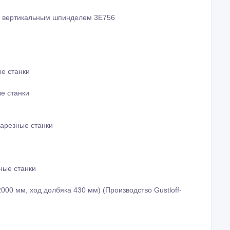
и вертикальным шпинделем 3Е756
е станки
е станки
арезные станки
ные станки
00 мм, ход долбяка 430 мм) (Производство Gustloff-