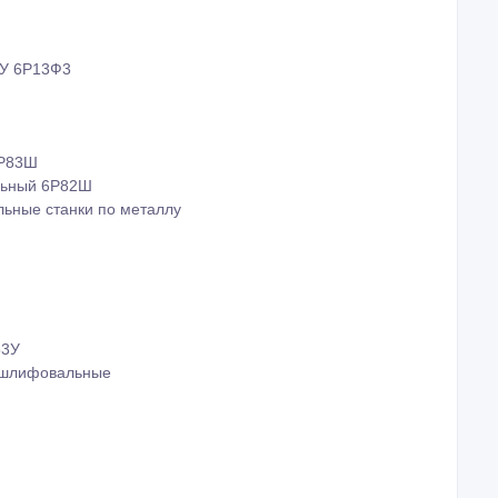
ПУ 6Р13Ф3
6Р83Ш
льный 6Р82Ш
ьные станки по металлу
53У
 шлифовальные