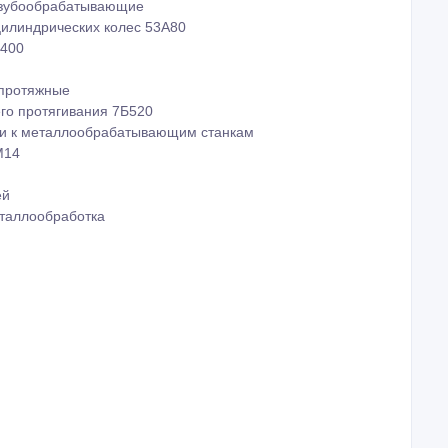
 зубообрабатывающие
цилиндрических колес 53А80
 400
 протяжные
его протягивания 7Б520
и к металлообрабатывающим станкам
М14
ей
еталлообработка