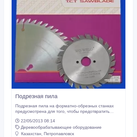
Подрезная пила
Подрезная пила на форматно-обрезных станках
предусмотрена для того, чтобы предотвратить
сколы и трещины на нижней стороне
22/05/2013 08:14
раскраиваемой плиты. Используется вместе с
Деревообрабатывающее оборудование
основной пилой для предотвращения скалывания
на нижней стороне панелей. Габариты: --Диаметр
Казахстан, Петропавловск