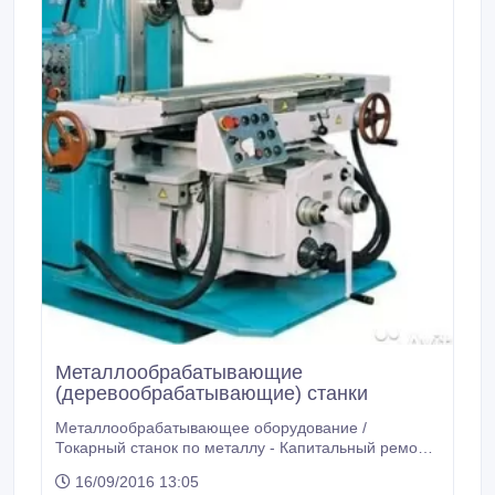
Металлообрабатывающие
(деревообрабатывающие) станки
Металлообрабатывающее оборудование /
Токарный станок по металлу - Капитальный ремонт
станков, металлообрабатывающего оборудования -
16/09/2016 13:05
Станок токарно-винторезный 163 - Станок токарно-