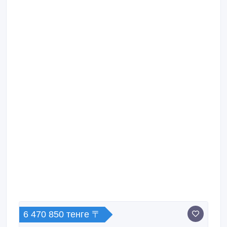
оборудование / Резьбонарезные станки - Станок
резьбонакатный UPV 12.
6 470 850 тенге 〒