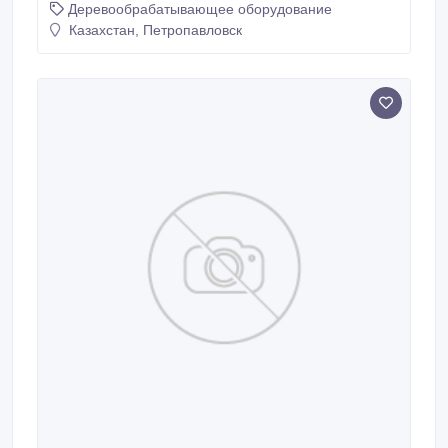
Деревообрабатывающее оборудование
винторезный 16К20 - Станок токарно-винторезный
1А64, РМЦ 1000 - Станок токарно-винторезный
Казахстан, Петропавловск
1К62 - Станок токарно-винторезный 1М63, РМЦ
1500 - Станок токарно-винторезный Румыния
SNA560 - Станок токарно-винторезный Рязань 165 -
Станок токарно-винторезный Рязань 1М63БФ101 -
Станок токарно-винторезный с ЧПУ 16А20Ф3 -
Станок токарно-винторезный с ЧПУ, Рязань
16К30Ф323 - Станок токарно-винторезный
универсальный 1А64, РМЦ 2800 - Станок токарно-
карусельный 1А512Ф3 Металлообрабатывающее
оборудование / Фрезерные станки - Полуавтомат
шлицефрезерный 5350 - Полуавтомат
шлицефрезерный горизонтальный с ЧПУ 5А352ПФ2
- Полуавтомат шлицефрезерный горизонтальный с
ЧПУ 5А352Ф1 - Станок вертикально-фрезерный
6Р13 - Станок вертикально-фрезерный 6Т13 -
Станок вертикально-фрезерный ВМ127 - Станок
вертикально-фрезерный консольный с ЧПУ 6Р13Ф3
- Станок вертикально-фрезерный с ЧПУ ГФ2171С5 -
Станок горизонтально-фрезерный 6Р82 - Станок
универсально-фрезерный 675 - Станок фрезерный
универсальный консольный 6Р83Ш - Станок
фрезерный широкоуниверсальный консольный
6Р82Ш Металлообрабатывающее оборудование /