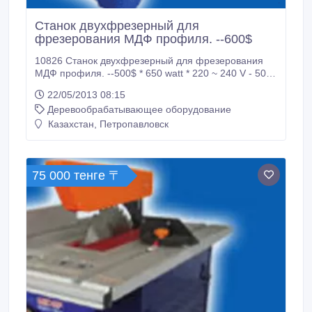
Станок двухфрезерный для
фрезерования МДФ профиля. --600$
10826 Станок двухфрезерный для фрезерования
МДФ профиля. --500$ * 650 watt * 220 ~ 240 V - 50
Hz * 31000 rpm outer carbon brush changable motor
22/05/2013 08:15
used for routers * 12 kg Предназначен для
Деревообрабатывающее оборудование
фрезерования соединительных пазов в багетных
заготовках из МДФ, массива. Настольный.
Казахстан, Петропавловск
Напряжение 220 В. 10827 Станок двухфрезерный
для запила и фрезерования МДФ профиля с
отрезной головкой.
75 000 тенге 〒