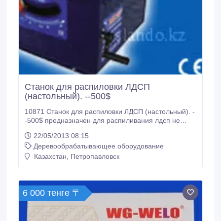
Станок для распиловки ЛДСП
(настольный). --500$
10871 Станок для распиловки ЛДСП (настольный). -
-500$ предназначен для распиливания лдсп не
большог размера * 1600 watt * 220 240 V - 50 Hz *
22/05/2013 08:15
254x30 mm saw * 4800 rpm * 22 kg * 430x685 table
Деревообрабатывающее оборудование
sizes * 80 mm cutting at 90° * 55 mm cutting at 45°
отправка по казахстану-бесплатно m-c http://stanok-
Казахстан, Петропавловск
kz.
6 000 тенге 〒