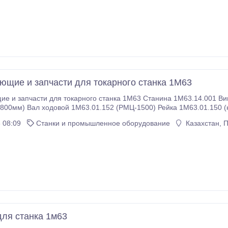
е Вал
ющие и запчасти для токарного станка 1М63
 и запчасти для токарного станка 1М63 Станина 1М63.14.001 Винт ходов
 (комплект) Люнет 1М63 подвижный Люнет 1М63
неподвижный Шкив главного привода 1М63.21.053 Муфта-шестерня I оси 1М63.
 08:09
Станки и промышленное оборудование
Казахстан, 
для станка 1м63