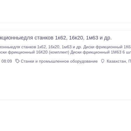
кционныедля станков 1к62, 16к20, 1м63 и др.
20, 1м63 и др. Диски фрикционный 1К62 (комплект) Диски фрикционный 1К62Д
омплект) Диск фрикционный 1К62.02.205 внутренний Диск фрикционный 1К62.
 08:09
Станки и промышленное оборудование
Казахстан, 