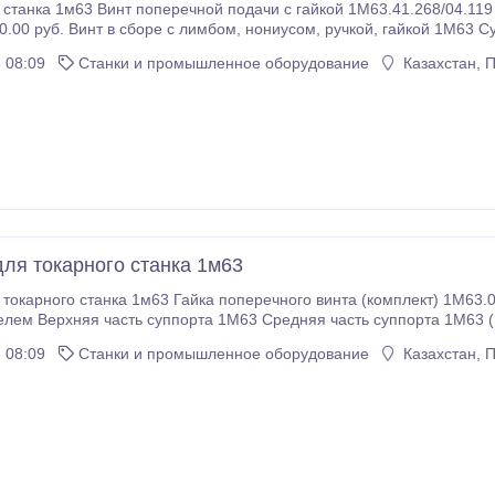
 станка 1м63 Винт поперечной подачи c гайкой 1М63.41.268/04.119
1М63 Суппорт в сборе с резцедержателем 1М63.41.001
Средняя часть суппорта, поворотная плита 1М63. Фиксатор 1М63.
 08:09
Станки и промышленное оборудование
Казахстан, 
для токарного станка 1м63
 токарного станка 1м63 Гайка поперечного винта (комплект) 1М63.
 плита) Болт резцедержателя 1М63
тель 1М63 с верхней частью суппорта Клин каретки
 08:09
Станки и промышленное оборудование
Казахстан, 