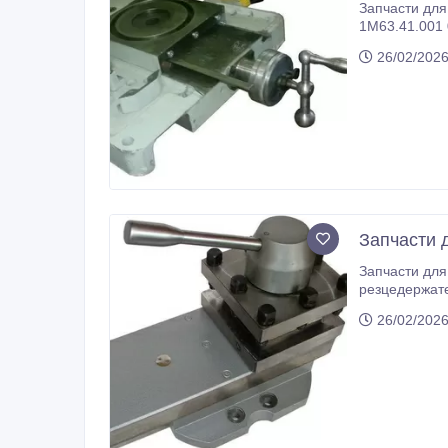
Запчасти для
1М63.41.001 0.00 руб. Винт в сборе с лимбом, нониусом, ручкой, гайкой 
26/02/2026
Запчасти 
Запчасти для
резцедержателем Верхняя часть суппорта 1М63 Средняя часть суппорта 1М63 (поворотная
Фиксатор 1М63.04.173 Резцедержатель 1М63.04.166 в сборе Резцедержа
26/02/2026
1М63.