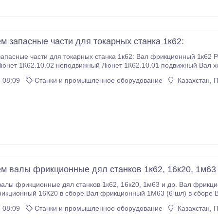
м запасные части для токарных станка 1к62:
 части для токарных станка 1к62: Вал фрикционный 1к62 Рейка 1К62.11.33 (L=705 мм.) Рейка 1К62.11.32
Люнет 1К62.10.02 неподвижный Люнет 1К62.10.01 подвижный Вал хо
1К62.11.25 (РМЦ 1м) Вал ходовой 1К62.11.26 (РМЦ 1, 4м) Винт ходовой 1К62.
 08:09
Станки и промышленное оборудование
Казахстан, 
м валы фрикционные дял станков 1к62, 16к20, 1м63 
л станков 1к62, 16к20, 1м63 и др. Вал фрикционный 1К62 в сборе Вал фрикционный 1К62Д в
икционный 16К20 в сборе Вал фрикционный 1М63 (6 шл) в сборе 
25 в сборе Вал фрикционный 1К625Д в сборе Вал фрикционный 16К25 в сборе Вал 
 08:09
Станки и промышленное оборудование
Казахстан, 