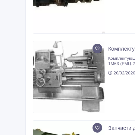
ТС75 в сборе Вал фрикционный МК6056 в сборе Вал фрикционный 6Р12 в сборе Вал фрикционный 6Р13 в сбор
Комплекту
Комплектующие
1М63 (РМЦ-2800мм) Вал ходовой 1М63.01.152 (РМЦ-1500) Рейка 1М63.01.150
26/02/2026
Запчасти 