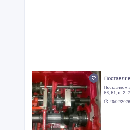
Поставляе
Поставляем з
56, 51, m-2, 25) Колесо зубчатое I-ой оси 16К20.020.444 (z-50, m-2, 25) Диск фрикциона 16К20.020.486 Диск фрикциона
26/02/2026