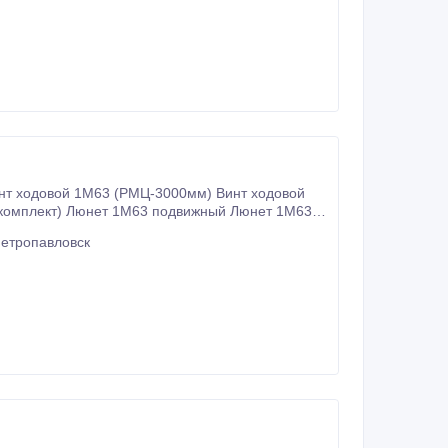
фрикционный 6Р81 в сборе Вал фрикционный 6Р82 в сборе Вал фрикционный ВМ127 в сборе Отгрузка в короткие сроки.
ой 1М63 (РМЦ-3000мм) Винт ходовой
Петропавловск