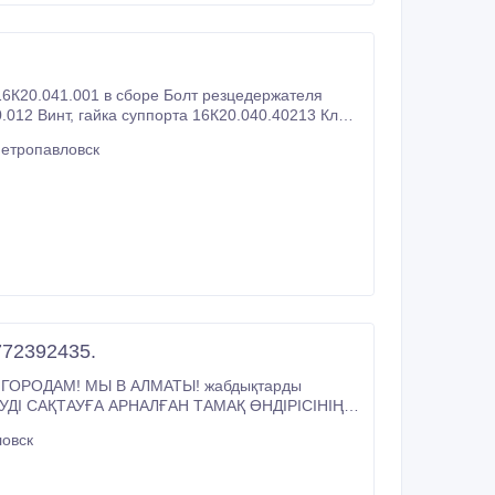
16К20.041.001 в сборе Болт резцедержателя
.040.40213 Клин
Петропавловск
772392435.
ОРОДАМ! МЫ В АЛМАТЫ! жабдықтарды
ҢДЕУДІ САҚТАУҒА АРНАЛҒАН ТАМАҚ ӨНДІРІСІНІҢ
КӘСІБИ ЖАБДЫҚТАРЫ.ЖЕТКІЗУ-KZ: 1. Гриль 2. Донер 3. Жарочная поверхность 4. Кашеварка 5.
ловск