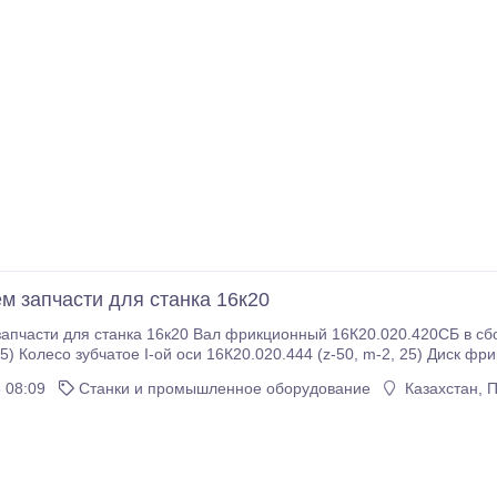
м запчасти для станка 16к20
апчасти для станка 16к20 Вал фрикционный 16К20.020.420СБ в сбо
16К20.020.487 Вилка включения фрикциона 16К20.020.074 Коромысло 16К20.
 08:09
Станки и промышленное оборудование
Казахстан, 