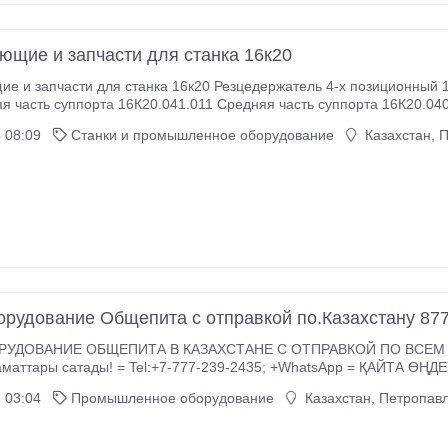
ющие и запчасти для станка 16к20
е и запчасти для станка 16к20 Резцедержатель 4-х позиционный 
ть суппорта 16К20.041.011 Средняя часть суппорта 16К20.040.012 Винт, гайка суппорта 16К20
20П.040.405 Экран защитный суппорта 16К20.261.
 08:09
Станки и промышленное оборудование
Казахстан, 
рудование Общепита с отправкой по.Казахстану 87
УДОВАНИЕ ОБЩЕПИТА В КАЗАХСТАНЕ С ОТПРАВКОЙ ПО ВСЕМ Г
заматтары сатады! = Tel:+7-777-239-2435; +WhatsApp = ҚАЙТА Ө
 03:04
Промышленное оборудование
Казахстан, Петропав