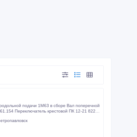
61.154 Переключатель крестовой ПК 12-21 822
3 Втулка-шестерня ходового вала 1М63 Маховик
Петропавловск
ия фартука Насос смазки плунжерный Отгрузка в короткие сроки.