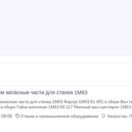
м запасные части для станка 1М63
ка 1М63 Фартук 1М63.61.001 в сборе Вал продольной подачи 1М63 в сборе Вал поперечной
в сборе Гайка маточная 1М63.06.117 Реечный вал-шестерня 1М63.
чное фартука 1М63.06.115 Корпус маточной гайки (комплект) 1М6
 08:09
Станки и промышленное оборудование
Казахстан, 
ручного продольного перемещен