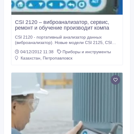
CSI 2120 – виброанализатор, сервис,
ремонт и обучение производит компа
CSI 2120 - портативный анализатор данных
(виброанализатор). Новые модели CSI 2125, CSI
2130. - Действительно 2-канальный анализатор -
04/12/2012 11:38
Приборы и инструменты
Быстрый сбор данных - Продвинутая диагностика -
Казахстан, Петропавловск
Технология PeakVue (подшипники), огибающая и
пр. - Орбиты вращения вала - Анимация вибрации
машины в 3D с помощью ODS модального анализа
- Диагностика электрических моторов (приводов,
электродвигателей) - Выбег ротора, пусковые
режимы - Центровка лазерная (центрирование) -
Динамическая балансировка (одноплоскостная,
двухплоскостная, 4-х плоскостная,
многоплоскостная) - Автоматическая обработка
данных диагностики и экспертная оценка -
Диагностика электрических машин с помощью
токовых клещей или датчика магнитного потока.