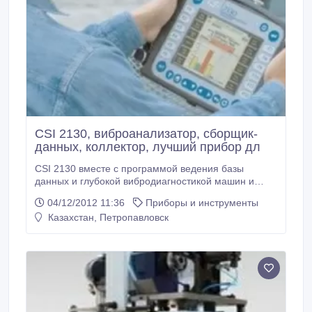
CSI 2130, виброанализатор, сборщик-
данных, коллектор, лучший прибор дл
CSI 2130 вместе с программой ведения базы
данных и глубокой вибродиагностикой машин и
механизмов позволяют проводить
04/12/2012 11:36
Приборы и инструменты
предупредительная мониторинг для любого
Казахстан, Петропавловск
механического и энергетического оборудования: -
Мониторинг вибрации и диагностика - Балансировка
сборщиком данных, ультразвук, термография и
центровка - Диагностика электрических моторов
(коллектор и датчик магнитного потока) - Соосность
и определение расцентровки по стандарту
IORS:2020 - Автоматическая диагностика дефектов
и их глубины - Определение причин возникновения