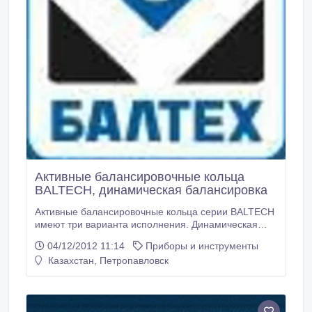
«Динамическая балансировка валов и роторов в
собственных опорах и на балансировочных
станках».
Активные балансировочные кольца
BALTECH, динамическая балансировка
Активные балансировочные кольца серии BALTECH
имеют три варианта исполнения. Динамическая
балансировка с высокой точностью и при высоких
04/12/2012 11:14
Приборы и инструменты
скоростях вращения производится с помощью
Казахстан, Петропавловск
автоматической заливки масла в расчетные
сегменты – это первый тип колец. Механические
балансировочные кольца стандартизированы
BALTECH и устанавливаются на станки в