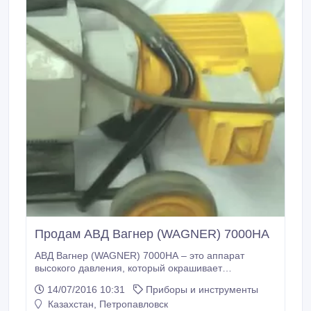
Продам АВД Вагнер (WAGNER) 7000HA
АВД Вагнер (WAGNER) 7000HA – это аппарат
высокого давления, который окрашивает
поверхности с помощью метода безвоздушного
14/07/2016 10:31
Приборы и инструменты
распыления антикоррозийных, лакокрасочных и
Казахстан, Петропавловск
других материалов. Этот метод с дроблением