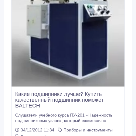
дефектов Для диагностики турбин и энергетического
оборудования виброанализатор CSI 2130 является
лучшим прибором в мире, который зарекомендовал
себя под номером один.
Какие подшипники лучше? Купить
качественный подшипник поможет
BALTECH
Слушатели учебного курса ПУ-201 «Надежность
подшипниковых узлов», который ежемесячно
проходит в учебном центре компании BALTECH,
04/12/2012 11:34
Приборы и инструменты
часто задают вопрос, какие подшипники лучше?