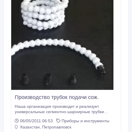
Производство трубок подачи сож.
Наша организация производит и реализует
универсальные сегментно-шарнирные трубки
подачи охлаждающей жидкости. Все сегменты
06/05/2011 06:53
Приборы и инструменты
изготавливаются из высококачественных полимеров
Казахстан, Петропавловск
и являются стойкими к продуктам переработки