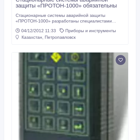
защиты «ПРОТОН-1000» обязательны
Стационарные системы аварийной защиты
«ПРОТОН-1000» разработаны специалистами
компании BALTECH. Системы аварийной защиты
04/12/2012 11:33
Приборы и инструменты
непрерывного виброконтроля и вибромониторинга
Казахстан, Петропавловск
предотвращают машины и механизмы от опасной
вибрации, повышенной температуры, а также от
превышения других технологических параметров..