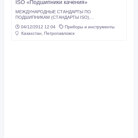
ISO «Подшипники качения»
МЕЖДУНАРОДНЫЕ СТАНДАРТЫ ПО
ПОДШИПНИКАМ (СТАНДАРТЫ ISO),
ДЕЙСТВУЮЩИЕ ДЛЯ ПОДШИПНИКОВ КАЧЕНИЯ,
04/12/2012 12:04
Приборы и инструменты
ШАРНИРНЫХ ПОДШИПНИКОВ И ТЕЛ КАЧЕНИЯ.
Казахстан, Петропавловск
Формально стандарты ISO («International
Organization for Standardization» —
«Международная организация по стандартизации»)
не являются стандартами прямого действия,
обязательными для исполнения.