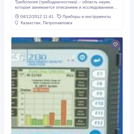
Трибология (трибодиагностика) – область науки,
которая занимается описанием и исследованием
трущихся (взаимодействующих) твердых тел при их
04/12/2012 11:41
Приборы и инструменты
колебании, трении или движении. Деградация
Казахстан, Петропавловск
(старение) смазок и масел, процессы износа и
трения, изменения вязкости и обводнение –
основные направления для трехвекторного анализа
приборами CSI 5200 и BALTECH OA-5000: - Анализ
трения поверхностей.