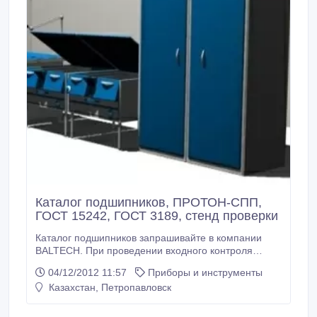
Каталог подшипников, ПРОТОН-СПП,
ГОСТ 15242, ГОСТ 3189, стенд проверки
Каталог подшипников запрашивайте в компании
BALTECH. При проведении входного контроля
качества подшипников оператору стенда проверки
04/12/2012 11:57
Приборы и инструменты
подшипников ПРОТОН-СПП необходимо выбрать из
Казахстан, Петропавловск
каталога подшипников тип испытуемого
подшипника. Все параметры (характеристики) типов
хранятся в трех таблицах Базы Данных и