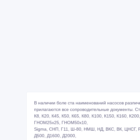
В наличии боле ста наименований насосов различ
прилагаются все сопроводительные документы. Ст
К8, К20, К45, К50, К65, К80, К100, К150, К160, К2
ГНОМ25х25, ГНОМ50х10,
Sigma, СНП, Г11, Ш-80, НМШ, НД, ВКС, ВК, ЦНСГ, Р
Д500, Д1600, Д2000,