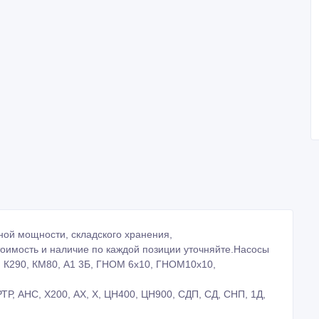
ной мощности, складского хранения,
оимость и наличие по каждой позиции уточняйте.Насосы
00, К290, КМ80, А1 3Б, ГНОМ 6х10, ГНОМ10х10,
ТР, АНС, Х200, АХ, Х, ЦН400, ЦН900, СДП, СД, СНП, 1Д,