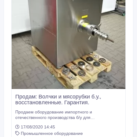
(250 л) фаршемешалка, 50 л.
Продам: Волчки и мясорубки б.у.,
восстановленные. Гарантия.
Продаем оборудование импортного и
отечественного производства б/у для
мясопереработки: волчок alexanderwerk 98 волчок
17/08/2020 14:45
alexanderwerk 114 волчок kolbe fn 114-12 волчок
Промышленное оборудование
mado 105 волчок meissner sr160-2 волчок nagema