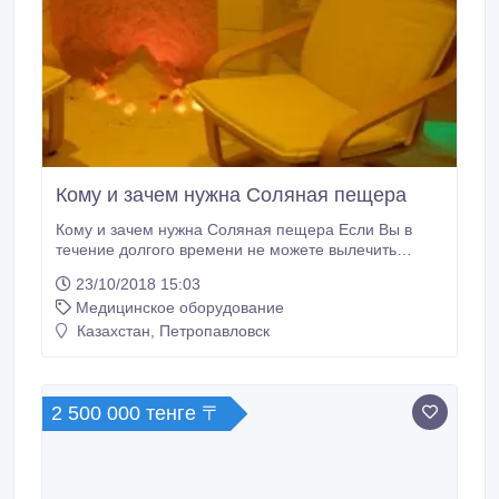
Кому и зачем нужна Соляная пещера
Кому и зачем нужна Соляная пещера Если Вы в
течение долгого времени не можете вылечить
болезни дыхательных путей - пещера, как способ
23/10/2018 15:03
реабилитации после простуд для Вас! Если Вы
Медицинское оборудование
здоровый и активный человек, который думает о
своем здоровье? Пещера - для Вас! Мучают
Казахстан, Петропавловск
риниты, ларингиты, бронхиты? Пещера для Вас!
Нужен способ профилактики профессиональных
болезней для работников вредных производств, чьи
легкие испытывают сильную нагрузку? Пещера для
2 500 000 тенге 〒
Вас! Часто болеет и простужается ребенок? Любой
сквозняк для Вас проблема? Аденоиды?
Хронический насморк? Хроническая усталость?
Пещера Вам в помощь! Частички хлорида натрия,