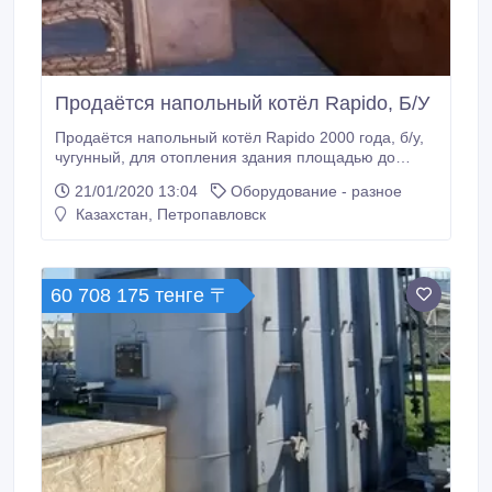
Продаётся напольный котёл Rapido, Б/У
Продаётся напольный котёл Rapido 2000 года, б/у,
чугунный, для отопления здания площадью до
200м.кв., работающий с надувными газовыми и
21/01/2020 13:04
Оборудование - разное
дизельными горелками.Управление автоматическое
Казахстан, Петропавловск
через Rapidomatic. Продаются 2 жидкотопливные
горелки для отопительного котла Rapido: 1) марка
SL-11 ДЛЯ ПЛОЩАДИ ДО 200м.
60 708 175 тенге 〒