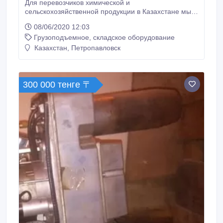
Для перевозчиков химической и
сельскохозяйственной продукции в Казахстане мы
рады предложить популярную тару – биг-беги для
08/06/2020 12:03
удобрений, которые очень востребованы в данном
Грузоподъемное, складское оборудование
регионе. Это качественная технологическая тара,
которая позволяет перевозить разнообразные грузы
Казахстан, Петропавловск
до 2.5 тонн в биг-бегах для удобрений в любом
транспорте, благодаря удобному исполнению и
высокой сохранности груза.
300 000 тенге 〒