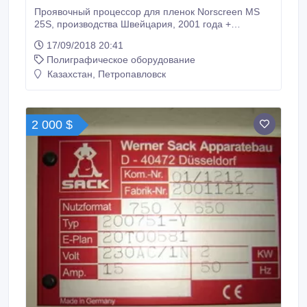
Проявочный процессор для пленок Norscreen MS
25S, производства Швейцария, 2001 года +
Фотонаборный автомат ECRM Maco 56,
17/09/2018 20:41
производства США, 2001 год. Продаются
Полиграфическое оборудование
комплексно!.
Казахстан, Петропавловск
2 000 $