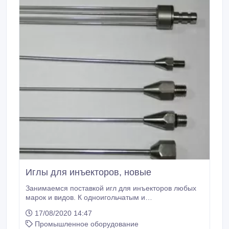
Иглы для инъекторов, новые
Занимаемся поставкой игл для инъекторов любых
марок и видов. К одноигольчатым и
многоигольчатым инъекторам производства
17/08/2020 14:47
предприятий России и Европы Любой диаметр и
Промышленное оборудование
длина Новые Европа, Польша Срок доставки - 2