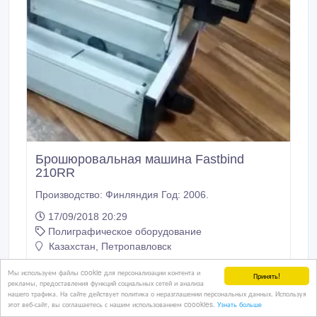
Брошюровальная машина Fastbind
210RR
Производство: Финляндия Год: 2006.
17/09/2018 20:29
Полиграфическое оборудование
Казахстан, Петропавловск
Мы используем файлы cookie для персонализации контента и
Принять!
рекламы, предоставления функций социальных сетей и анализа
нашего трафика. На сайте действует политика о неразглашении персональных данных. Используя
этот веб-сайт, вы соглашаетесь с нашим использованием coookies.
Узнать больше