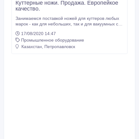
Куттерные ножи. Продажа. Европейкое
качество.
Занимаемся поставкой ножей для куттеров любых
марок - как для небольших, так и для вакуумных с
объемом чаши 500 л., для стандартных и
17/08/2020 14:47
высокоскоростных. Ножи оригинальные из Европы
Промышленное оборудование
Привезём в самые сжатые сроки - до 2 недель Если
Вам нужен куттерный нож - ждем от Вас чертёж
Казахстан, Петропавловск
ножа, точную марку куттера, год выпуска.