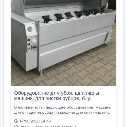
Оборудование для убоя, шпарчаны,
машины для чистки рубцов, б. у.
В наличии есть следующее оборудование: машина
для очищения рубца nn машина для снятия щетины
nn 1950 машина для снятия щетины riniker машина
17/08/2020 14:46
для чистки рубцов spomasz шпарчан awe nskr 190