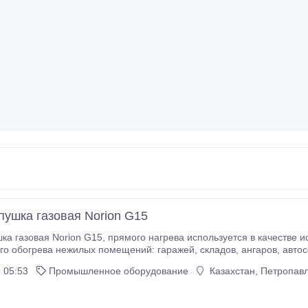
пушка газовая Norion G15
нагрева используется в качестве источника как основного, так и дополнительного
жилых помещений: гаражей, складов, ангаров, автосервисов, производственных помещений,
 05:53
Промышленное оборудование
Казахстан, Петропав
хозяйстве - для отогрева труб, подвалов, чердаков и пр.