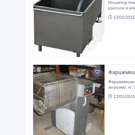
Инъектор Inwest Pol AN-25, новый. Инъекторы Inwestpol
рассола в мя
небольшим г
13/01/2015
Фаршемеша
Фаршемешалка Л5-ФМ2-У-150, б.у. Габаритные разм
загрузки), кг: 860 Производительность, кг/ч: 1100 Вместимость корыта месильного, л: 150 Зазор между шнеками и дежой, мм: 2
13/01/2015