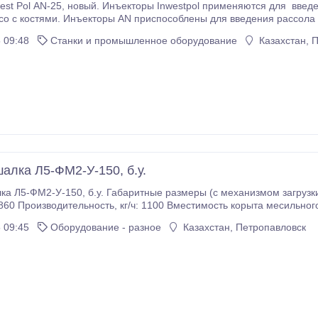
 применяются для введения внутримышечного консервирующего
со с костями. Инъекторы AN приспособлены для введения рассола в
абаритам иньекторы AN предназначены для небольших предприяти
 09:48
Станки и промышленное оборудование
Казахстан, 
лка Л5-ФМ2-У-150, б.у.
еры (с механизмом загрузки), мм: 2940х955х1330 Масса (с механизмом
 09:45
Оборудование - разное
Казахстан, Петропавловск