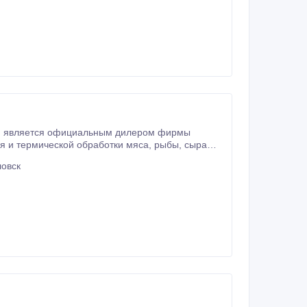
тти является официальным дилером фирмы
на всех континентах.
ловск