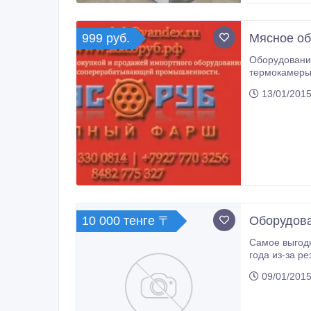
999 руб.
Мясное об
Оборудование для мясопереработки б.у.
термокамеры на 1, 2, 3, 4 рамы, вакуумные куттер
13/01/2015
10 000 тенге 〒
Оборудова
Самое выгодн
года из-за резкого обесценения рубля, в т
ООО «Торговый Дом «LEFF» является производителем обо
09/01/2015
на основе бе