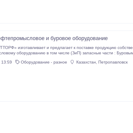
фтепромысловое и буровое оборудование
ОРФ» изготавливает и предлагает к поставке продукцию собствен
оборудованию в том числе (ЗиП) запасные части : Буровым ключам АКБ-3М2, АКБ-4. Буровым насос
 13:59
Оборудование - разное
Казахстан, Петропавловск