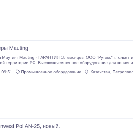
ес, кг: 400 Любое Оборудование по Вашему запросу.
ры Mauting
 Маутинг Mauting - ГАРАНТИЯ 18 месяцев! ООО "Рутекс" г.Толья
ое оборудование для копчения и термической обработки мяса, рыбы, сыра
g всемирно известно и применяется более чем в 50 странах мира 
 09:51
Промышленное оборудование
Казахстан, Петропав
nwest Pol AN-25, новый.