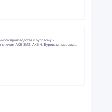
ного производства к буровому и
ам
НБ-32, НБ-50, НБ-125 (9Мгр), 9Т и его аналоги, НПЦ-320, УНБ-600. Цементировочным агрегатам АНЦ 320, ЦА-320.