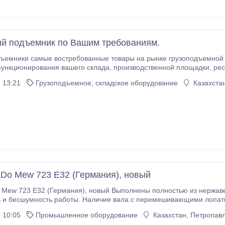
й подъемник по Вашим требованиям.
ики самые востребованные товары на рынке грузоподъемной техники, особенно если де
о склада, производственной площадки, ресторана, банка или магазина. Наши специалисты
жности с проектированием, монтажом и доставкой нашего товара для
 13:21
Грузоподъемное, складское оборудование
Казахстан
Do Mew 723 E32 (Германия), новый
ый Выполнены полностью из нержавеющей стали; Двигатель с защитой от перегрева.
ие вала с перемешивающими лопатками. Защита двигателя от перегрева. Кнопка
723 Производитель: Mado Maschinenfabrik Dornhan
 10:05
Промышленное оборудование
Казахстан, Петропав
жущая система: ENTERPRISE размер Е32 Производительность, кг/ час: 1600 Диаметр решетки, мм: