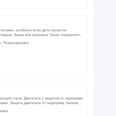
ло касается
, Петропавловск
ловск
 98/32