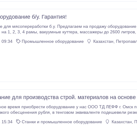
орудование б/у. Гарантия!
 Предлагаем на продажу оборудование импортного про-ва б/у для мясопереработки:
а, массажеры до 2600 литров, иньекторы до 424 игл, роторные и шнековые
шприцы, клипсаторы, волчки, льдогенераторы, прессы механической.
 09:34
Промышленное оборудование
Казахстан, Петропав
ние для производства строй. материалов на основе
ое время приобрести оборудование у нас ООО ТД ЛЕФФ г. Омск п
енговом эквиваленте подешевели резко и товары в России для Казахстанцев. Компания
рудования для строительства и производства строительных изделий
 15:34
Станки и промышленное оборудование
Казахстан, 
тона.