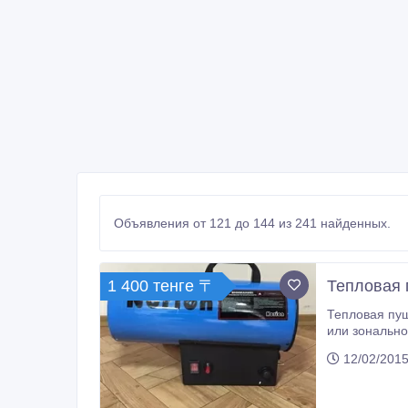
Объявления от 121 до 144 из 241 найденных.
1 400 тенге 〒
Тепловая 
Тепловая пушка газовая Norion G15, прямого 
или зонального обогрева не
мастерских, лабораторий, овощехранилищ, теплиц, птичников, коровников; в строительстве применяется для сушки стен, швов,
12/02/2015
стяжек, для обогрева на открытых площадках; в ремонтных работах - при монтаже натяжных потолков; в коммунальном