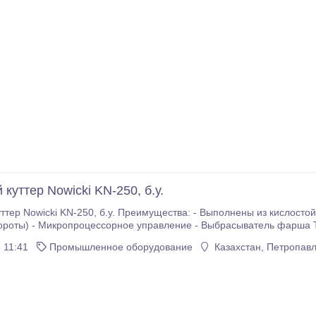
куттер Nowicki KN-250, б.у.
ства: - Выполнены из кислостойкой стали - Высокие обороты ножевой головки
- Микропроцессорное управление - Выбрасыватель фарша Технические характеристики: Габариты, см:
160*260*180 Объем чаши, дм3
 11:41
Промышленное оборудование
Казахстан, Петропавл