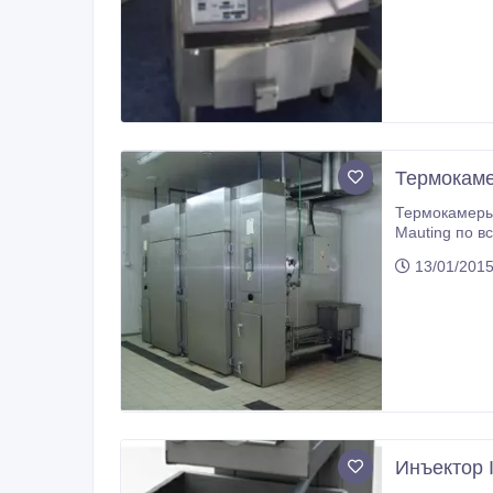
Ток, В: 400, трехфазный Мощность двигателя, кВт: Предохранитель: 25А инертный Воронка, л: 120 Габариты, мм: 1290х830х1250
В
Термокаме
Термокамеры
Mauting по всей территории РФ. Высококачественн
фирмы Mautin
13/01/2015
Инъектор I