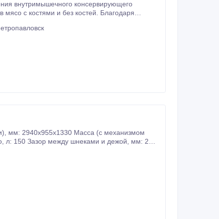
 мясо с костями и без костей. Благодаря
й.
Петропавловск
Мощность, кВт: привода месильных шнеков – 3, 0; ­ привода механизма загрузки – 1, 5 Любое Оборудование по Вашему запросу.