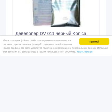
Девелопер DV-011 черный Konica
Minolta bizhub PRO 1051
Мы используем файлы cookie для персонализации контента и
Принять!
рекламы, предоставления функций социальных сетей и анализа
нашего трафика. На сайте действует политика о неразглашении персональных данных. Используя
этот веб-сайт, вы соглашаетесь с нашим использованием coookies.
Узнать больше
04/08/2016 09:08
Комплектующие и периферия
Казахстан, Петропавловск
5 тенге 〒