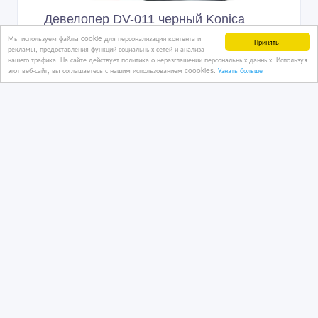
Девелопер DV-011 черный Konica
Minolta bizhub PRO 1051
Мы используем файлы cookie для персонализации контента и
Принять!
рекламы, предоставления функций социальных сетей и анализа
нашего трафика. На сайте действует политика о неразглашении персональных данных. Используя
этот веб-сайт, вы соглашаетесь с нашим использованием coookies.
Узнать больше
04/08/2016 09:08
Комплектующие и периферия
Казахстан, Петропавловск
5 тенге 〒