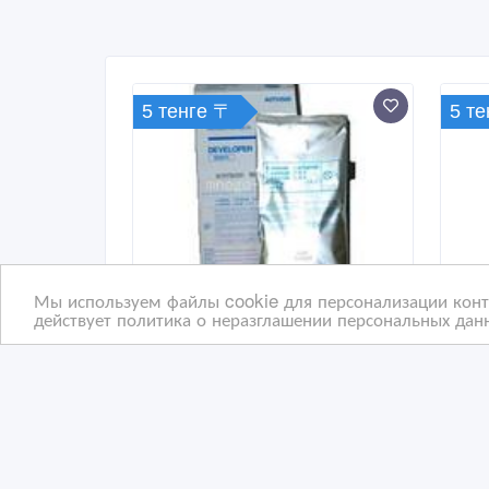
5 тенге 〒
5 т
Мы используем файлы cookie для персонализации конте
действует политика о неразглашении персональных данн
Девелопер DV-011 черный
Тон
Konica Minolta bizhub PRO
(bla
1051
biz
04/08/2016 09:08
04