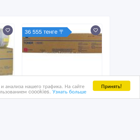
36 555 тенге 〒
Принять!
и анализа нашего трафика. На сайте
ользованием coookies.
Узнать больше
Тонер TN-615M пурпурный
(magenta) Konica Minolta
bizhub PRESS C8000
04/08/2016 09:01