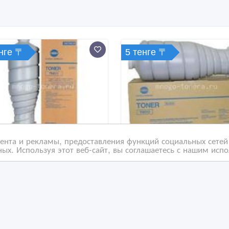
енге 〒
5 тенге 〒
нта и рекламы, предоставления функций социальных сетей 
ых. Используя этот веб-сайт, вы соглашаетесь с нашим исп
ер TN-011черный
Тонер TN-010 черный
ck) Konica Minolta
(black) Konica Minolta
hub PRO 1051
bizhub PRO 1050
/08/2016 09:06
04/08/2016 09:03