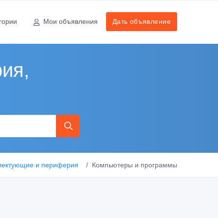
гории
Мои объявления
Дать объявление
ия,
лектующие и периферия
Компьютеры и программы