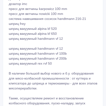
диспенсер gei turbo d150 p
дозатор hema dm3 r
дозатор imc
пресс для ветчины karpowicz 100 mm
пресс для ветчины nowicki 100 mm
система навешивания сосисок handtmann 216-21
шприц frey
шприц вакуумный alpina kf 520
шприц вакуумный alpina kf 650
шприц вакуумный handtmann vf 12
шприц вакуумный handtmann vf 12
шприц вакуумный handtmann vf 100b
шприц вакуумный handtmann vf 200b
шприц вакуумный rex rvf 50
В наличии большой выбор нового и б.у. оборудования
для мясо-колбасной промышленности : от куттера и
клипсатора до шприца и термокамеры - для всех этапов
мясопереработки.