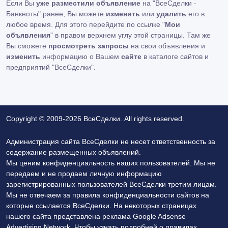
Если Вы
уже разместили объявление
на "ВсеСделки -
Банкноты" ранее, Вы можете
изменить
или
удалить
его в
любое время. Для этого перейдите по ссылке "
Мои
объявления
" в правом верхнем углу этой страницы. Там же
Вы сможете
просмотреть запросы
на свои объявления и
изменить
информацию о Вашем
сайте
в каталоге сайтов и
предприятий "ВсеСделки".
Copyright © 2009-2026 ВсеСделки. All rights reserved.
Администрация сайта ВсеСделки не несет ответственность за
содержание размещенных объявлений.
Мы ценим конфиденциальность наших пользователей. Мы не
передаем и не продаем личную информацию
зарегистрированных пользователей ВсеСделки третим лицам.
Мы не отвечаем за правила конфиденциальности сайтов на
которые ссылается ВсеСделки. На некоторых страницах
нашего сайта представлена реклама Google Adsense
Advertising Network. Чтобы узнать подробней о правилах