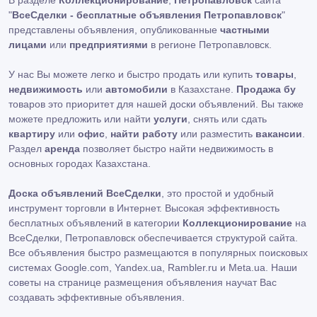
В разделе
Коллекционирование
,
Петропавловск
сайта
"
ВсеСделки - бесплатные объявления Петропавловск
"
представлены объявления, опубликованные
частными
лицами
или
предприятиями
в регионе Петропавловск.
У нас Вы можете легко и быстро продать или купить
товары
,
недвижимость
или
автомобили
в Казахстане.
Продажа бу
товаров это приоритет для нашей доски объявлений. Вы также
можете предложить или найти
услуги
, снять или сдать
квартиру
или
офис
,
найти работу
или разместить
вакансии
.
Раздел
аренда
позволяет быстро найти недвижимость в
основных городах Казахстана.
Доска объявлений ВсеСделки
, это простой и удобный
инструмент торговли в Интернет. Высокая эффективность
бесплатных объявлений в категории
Коллекционирование
на
ВсеСделки, Петропавловск обеспечивается структурой сайта.
Все объявления быстро размещаются в популярных поисковых
системах Google.com, Yandex.ua, Rambler.ru и Meta.ua. Наши
советы на странице размещения объявления научат Вас
создавать эффективные объявления.