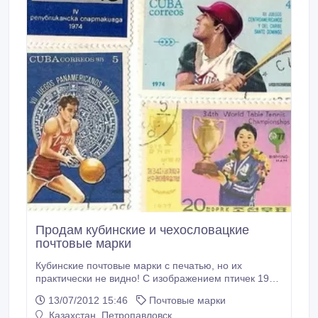
Продам кубинские и чехословацкие
почтовые марки
Кубинские почтовые марки с печатью, но их
практически не видно! С изображением птичек 1974
- 1978 года (18 штук - 1000 долларов).
13/07/2012 15:46
Почтовые марки
Чехословацкую марку - 1965 год с изображением
Казахстан, Петропавловск
герба..