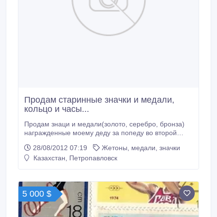
Продам старинные значки и медали,
кольцо и часы...
Продам знаци и медали(золото, серебро, бронза)
награжденные моему деду за попеду во второй
мировой войне, за труд и т.д., всгое медалей и
28/08/2012 07:19
Жетоны, медали, значки
значков около 15.....а так же серебрянное кольцо со
Казахстан, Петропавловск
знаком зодиака весы....и старинные часы
подаренные деду в военные годы(серебро). за все
прошу 500$. Фото могу выслать на имеил.
5 000 $