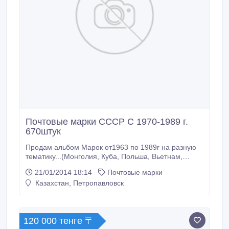
Почтовые марки СССР С 1970-1989 г.
670штук
Продам альбом Марок от1963 по 1989г на разную
тематику...(Монголия, Куба, Польша, Вьетнам,
СССР, Чехословакия)животные, птицы, собаки,
21/01/2014 18:14
Почтовые марки
рыбы, цветы, растения, паравозы-памятники,
Казахстан, Петропавловск
автомобили СССР, корабли, самолеты,
косманавтика, олимпиада, великой отечественной
войны, герои СССР, и т.д..
120 000 тенге 〒