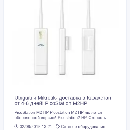
Ubiguiti и Mikrotik- доставка в Казахстан
от 4-6 дней! PicoStation M2HP
PicoStation M2 HP Picostation M2 HP является
обновленной версией Picostation2 HP. Скорость
передачи данных выросла вдвое благодаря
02/09/2015 13:21
Сетевое оборудование
поддержке N-стандарта и обновлению железа -