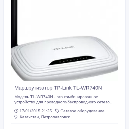
Маршрутизатор TP-Link TL-WR740N
Модель TL-WR740N - это комбинированное
устройство для проводного/беспроводного сетевого
подключения с возможностями Интернет–
17/01/2015 21:25
Сетевое оборудование
маршрутизатора и 4-портовым коммутатором.
Казахстан, Петропавловск
Беспроводной маршрутизатор серии Lite N
поддерживает стандарты 802.11b&g при
сохранении совместимости с технологией 802.11n,