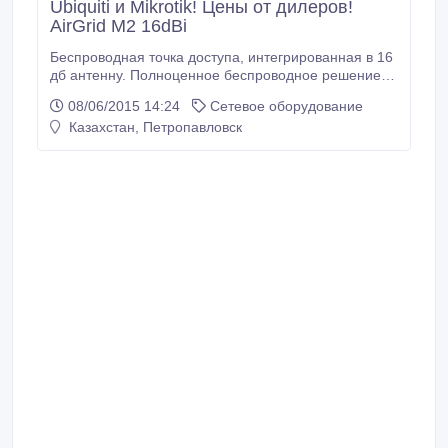
Ubiquiti и Mikrotik! Цены от дилеров!
AirGrid M2 16dBi
Беспроводная точка доступа, интегрированная в 16
дб антенну. Полноценное беспроводное решение
для использования в популярном WiFi диапазоне
08/06/2015 14:24
Сетевое оборудование
2.4 ГГц. Не требует дополнительных устройств или
Казахстан, Петропавловск
креплений. Рекомендуется для линков средней
дальности (5-20 км в условиях прямой и
ограниченной видимости). Поддержка стандарта
802.