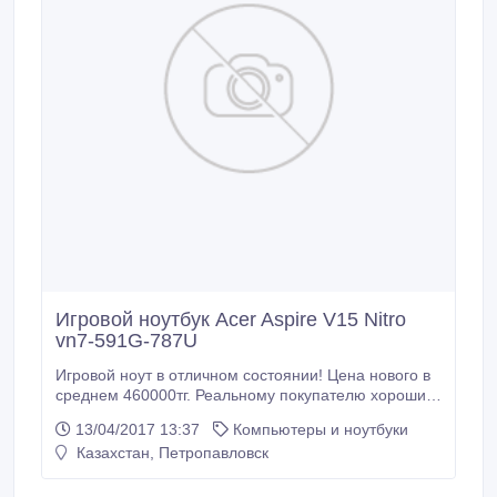
Игровой ноутбук Acer Aspire V15 Nitro
vn7-591G-787U
Игровой ноут в отличном состоянии! Цена нового в
среднем 460000тг. Реальному покупателю хороший
торг!!! Плюсы: довольно легкий для игрового ноута
13/04/2017 13:37
Компьютеры и ноутбуки
2, 4 кг и тонкий 24мм, очень хорошая
Казахстан, Петропавловск
производительность, низкий уровень шума работы
системы охлаждения. Заменена термоста на Cooler
Master IC-Essential E1, теплоотдача отличная.