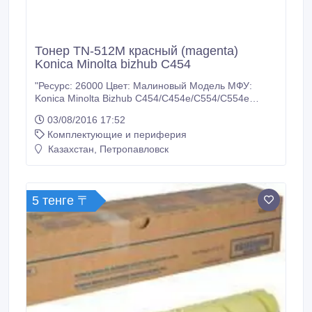
Тонер TN-512M красный (magenta)
Konica Minolta bizhub C454
"Ресурс: 26000 Цвет: Малиновый Модель МФУ:
Konica Minolta Bizhub C454/C454e/C554/C554e
Дополнительный код: A33K352 Тип тонера:
03/08/2016 17:52
Оригинал Вес в 1 тубе (гр.): 514 У нас: Только
Комплектующие и периферия
оригинальные расходные материалы. 100%
гарантия качества товара. Заходите на наш сайт
Казахстан, Петропавловск
много-тонера точка рф. Доставка ТК Кит по
Казахстану.
5 тенге 〒