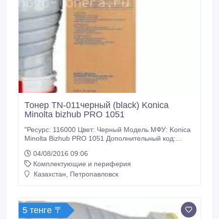
Тонер TN-011черный (black) Konica
Minolta bizhub PRO 1051
"Ресурс: 116000 Цвет: Черный Модель МФУ: Konica
Minolta Bizhub PRO 1051 Дополнительный код:
A0TH050 Тип тонера: Оригинал Вес в 1 тубе (гр.):
04/08/2016 09:06
2100 У нас: Только оригинальные расходные
Комплектующие и периферия
материалы. 100% гарантия качества товара.
Заходите на наш сайт много-тонера точка рф.
Казахстан, Петропавловск
Доставка ТК Кит по Казахстану.
5 тенге 〒