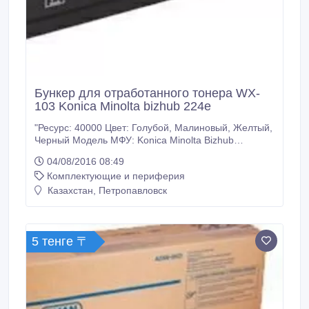
Бункер для отработанного тонера WX-
103 Konica Minolta bizhub 224e
"Ресурс: 40000 Цвет: Голубой, Малиновый, Желтый,
Черный Модель МФУ: Konica Minolta Bizhub
C454/C454e/C554/C554e Дополнительный код:
04/08/2016 08:49
A4NNWY3, A4NNWY2, A4NNWY1 У нас: Только
Комплектующие и периферия
оригинальные расходные материалы. 100%
гарантия качества товара. Заходите на наш сайт
Казахстан, Петропавловск
много-тонера точка рф. Доставка ТК Кит по
Казахстану.
5 тенге 〒