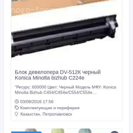
Блок девелопера DV-512К черный
Konica Minolta bizhub C224e
"Ресурс: 600000 Цвет: Черный Модель МФУ: Konica
Minolta Bizhub C454/C454e/C554/C554e
Дополнительный код: A2XN03D У нас: Только
03/08/2016 17:56
оригинальные расходные материалы. 100%
Комплектующие и периферия
гарантия качества товара. Заходите на наш сайт
много-тонера точка рф. Доставка ТК Кит по
Казахстан, Петропавловск
Казахстану.".