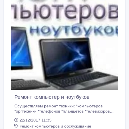
Ремонт компьютер и ноутбуков
Осуществляем ремонт техники: *компьютеров
*оргтехники *телефонов *планшетов *телевизоров
*радиоэлектроники *бытовой техники Обращаться :
22/12/2017 11:35
город Петропавловск, улица Букетова, 42
Ремонт компьютеров и обслуживание
Сервисный центр АТОМ Справки по телефону : 7