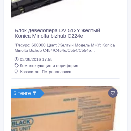
Блок девелопера DV-512Y желтый
Konica Minolta bizhub C224e
"Ресурс: 600000 Цвет: Желтый Модель МФУ: Konica
Minolta Bizhub C454/C454e/C554/C554e
Дополнительный код: A2XN08D У нас: Только
03/08/2016 17:58
оригинальные расходные материалы. 100%
Комплектующие и периферия
гарантия качества товара. Заходите на наш сайт
много-тонера точка рф. Доставка ТК Кит по
Казахстан, Петропавловск
Казахстану.".
5 тенге 〒