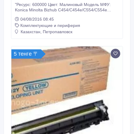
"Ресурс: 600000 Цвет: Малиновый Модель МФУ:
Konica Minolta Bizhub C454/C454e/C554/C554e
Дополнительный код: A2XN0ED У нас: Только
04/08/2016 08:45
оригинальные расходные материалы. 100%
Комплектующие и периферия
гарантия качества товара. Заходите на наш сайт
много-тонера точка рф. Доставка ТК Кит по
Казахстан, Петропавловск
Казахстану.".
5 тенге 〒