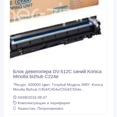
Блок девелопера DV-512C синий Konica
Minolta bizhub C224e
"Ресурс: 600000 Цвет: Голубой Модель МФУ: Konica
Minolta Bizhub C454/C454e/C554/C554e
Дополнительный код: A2XN0KD У нас: Только
04/08/2016 08:47
оригинальные расходные материалы. 100%
Комплектующие и периферия
гарантия качества товара. Заходите на наш сайт
много-тонера точка рф. Доставка ТК Кит по
Казахстан, Петропавловск
Казахстану.".