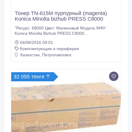
Тонер TN-615M пурпурный (magenta)
Konica Minolta bizhub PRESS C8000
"Ресурс: 68000 Цвет: Малиновый Модель МФУ:
Konica Minolta Bizhub PRESS C8000
Дополнительный код: A1DY350 Тип тонера:
04/08/2016 09:01
Оригинал Вес в 1 тубе (гр.): 1469 У нас: Только
Комплектующие и периферия
оригинальные расходные материалы. 100%
гарантия качества товара. Заходите на наш сайт
Казахстан, Петропавловск
много-тонера точка рф. Доставка ТК Кит по
Казахстану.
32 055 тенге 〒