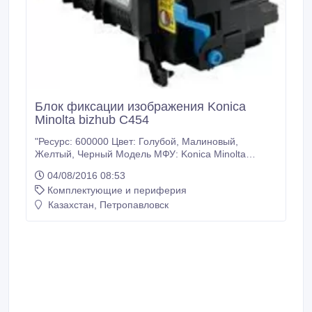
Блок фиксации изображения Konica
Minolta bizhub C454
"Ресурс: 600000 Цвет: Голубой, Малиновый,
Желтый, Черный Модель МФУ: Konica Minolta
Bizhub C454/C454e/C554/C554e Дополнительный
04/08/2016 08:53
код: A4FJR70422 У нас: Только оригинальные
Комплектующие и периферия
расходные материалы. 100% гарантия качества
товара. Заходите на наш сайт много-тонера точка
Казахстан, Петропавловск
рф. Доставка ТК Кит по Казахстану.