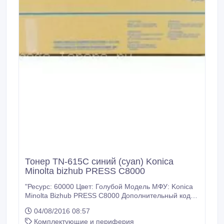
Тонер TN-615C синий (cyan) Konica
Minolta bizhub PRESS C8000
"Ресурс: 60000 Цвет: Голубой Модель МФУ: Konica
Minolta Bizhub PRESS C8000 Дополнительный код:
A1DY450 Тип тонера: Оригинал Вес в 1 тубе (гр.):
04/08/2016 08:57
1469 У нас: Только оригинальные расходные
Комплектующие и периферия
материалы. 100% гарантия качества товара.