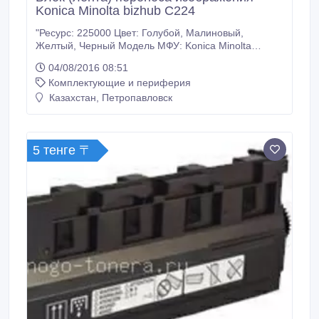
Konica Minolta bizhub C224
"Ресурс: 225000 Цвет: Голубой, Малиновый,
Желтый, Черный Модель МФУ: Konica Minolta
Bizhub C454/C454e/C554/C554e Дополнительный
04/08/2016 08:51
код: A161R71311, А161R71300 У нас: Только
Комплектующие и периферия
оригинальные расходные материалы. 100%
гарантия качества товара. Заходите на наш сайт
Казахстан, Петропавловск
много-тонера точка рф. Доставка ТК Кит по
Казахстану.
5 тенге 〒