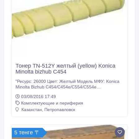
Тонер TN-512Y желтый (yellow) Konica
Minolta bizhub C454
"Ресурс: 26000 Цвет: Желтый Модель МФУ: Konica
Minolta Bizhub C454/C454e/C554/C554e
Дополнительный код: A33K252 Тип тонера:
03/08/2016 17:49
Оригинал Вес в 1 тубе (гр.): 527 У нас: Только
Комплектующие и периферия
оригинальные расходные материалы. 100%
гарантия качества товара. Заходите на наш сайт
Казахстан, Петропавловск
много-тонера точка рф. Доставка ТК Кит по
Казахстану.
5 тенге 〒