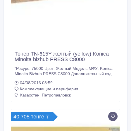
Тонер TN-615Y желтый (yellow) Konica
Minolta bizhub PRESS C8000
"Ресурс: 75000 Цвет: Желтый Модель МФУ: Konica
Minolta Bizhub PRESS C8000 Дополнительный код:
A1DY250 Тип тонера: Оригинал Вес в 1 тубе (гр.):
04/08/2016 08:59
1469 У нас: Только оригинальные расходные
Комплектующие и периферия
материалы. 100% гарантия качества товара.
Заходите на наш сайт много-тонера точка рф.
Казахстан, Петропавловск
Доставка ТК Кит по Казахстану.
40 705 тенге 〒