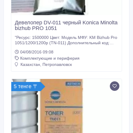
Девелопер DV-011 черный Konica Minolta
bizhub PRO 1051
"Ресурс: 1500000 Цвет: Модель МФУ: KM Bizhub Pro
1051/1200/1200p (TN-011) Дополнительный код:
A0TH500 У нас: Только оригинальные расходные
04/08/2016 09:08
материалы. 100% гарантия качества товара.
Комплектующие и периферия
Заходите на наш сайт много-тонера точка рф.
Доставка ТК Кит по Казахстану.".
Казахстан, Петропавловск
5 тенге 〒