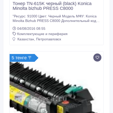
Тонер TN-615K черный (black) Konica
Minolta bizhub PRESS C8000
"Ресурс: 91000 Цвет: Черный Модель МФУ: Konica
Minolta Bizhub PRESS C8000 Дополнительный код:
A1DY150 Тип тонера: Оригинал Вес в 1 тубе (гр.):
04/08/2016 08:55
1505 У нас: Только оригинальные расходные
Комплектующие и периферия
материалы. 100% гарантия качества товара.
Заходите на наш сайт много-тонера точка рф.
Казахстан, Петропавловск
Доставка ТК Кит по Казахстану.
5 тенге 〒