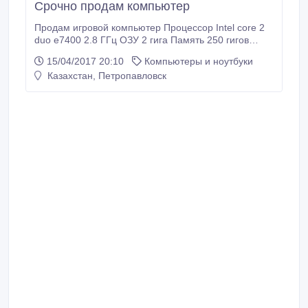
Срочно продам компьютер
Продам игровой компьютер Процессор Intel core 2
duo e7400 2.8 ГГц ОЗУ 2 гига Память 250 гигов
Видеокарта nVidia GeForce 9500gt Колонки
15/04/2017 20:10
Компьютеры и ноутбуки
Самбуфер Монитор Клавиатура Мышь Доставим
Казахстан, Петропавловск
бесплатно!.