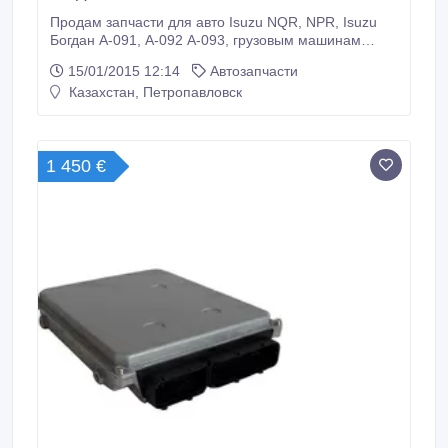
Продам запчасти для авто Isuzu NQR, NPR, Isuzu
Богдан А-091, А-092 А-093, грузовым машинам
Isuzu, другие группы товаром для разных типов
15/01/2015 12:14
Автозапчасти
грузовиков и коммерческих автомобилей. Широкий
Казахстан, Петропавловск
ассортимент. Запчасти оригинального производства
и аналоги. Мы прямые поставщики и работаем
непосредственно с заводами.
1 450 €