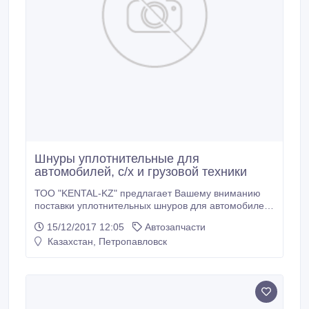
Шнуры уплотнительные для
автомобилей, c/х и грузовой техники
ТОО "KENTAL-KZ" предлагает Вашему вниманию
поставки уплотнительных шнуров для автомобилей,
сельскохозяйственной и грузовой техники.
15/12/2017 12:05
Автозапчасти
Партнеры компании "KENTAL-KZ" получают: •
Казахстан, Петропавловск
продукцию от завода производителя; • гарантию
качества; • подробную консультацию; • помощь в
подборе. Каталог.