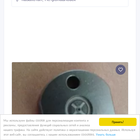
режимах работы. Гарантия 1 год..
Мы используем файлы cookie для персонализации контента и
Принять!
рекламы, предоставления функций социальных сетей и анализа
нашего трафика. На сайте действует политика о неразглашении персональных данных. Используя
этот веб-сайт, вы соглашаетесь с нашим использованием coookies.
Узнать больше