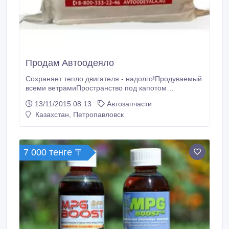
Продам Автоодеяло
Сохраняет тепло двигателя - надолго!Продуваемый
всеми ветрамиПространство под капотом
автомобиля имеет множество щелей и продувается
13/11/2015 08:13
Автозапчасти
насквозь. Это очень даже неплохо летом, когда
Казахстан, Петропавловск
двигатель необходимо остужать. Но зимой через эти
же самые щели выдувается драгоценное тепло. Не
удивительно, что машина замерзает за считанные
часы.
7 000 тенге 〒