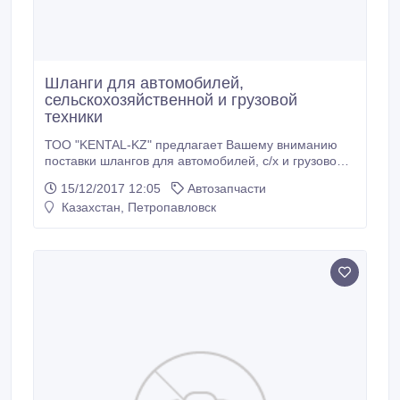
Шланги для автомобилей,
сельскохозяйственной и грузовой
техники
ТОО "KENTAL-KZ" предлагает Вашему вниманию
поставки шлангов для автомобилей, с/х и грузовой
техники. Партнеры компании "KENTAL-KZ"
15/12/2017 12:05
Автозапчасти
получают: • продукцию от завода производителя; •
Казахстан, Петропавловск
гарантию качества; • подробную консультацию; •
помощь в подборе. Каталог и цены на продукцию
высылается по запросу.