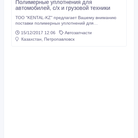
Полимерные уплотнения для
автомобилей, c/x и грузовой техники
ТОО "KENTAL-KZ" предлагает Вашему вниманию
поставки полимерных уплотнений для
автомобилей, сельскохозяйственной и грузовой
15/12/2017 12:06
Автозапчасти
техники. Партнеры компании "KENTAL-KZ"
Казахстан, Петропавловск
получают: • продукцию от завода производителя; •
гарантию качества; • подробную консультацию; •
помощь в подборе. Каталог.