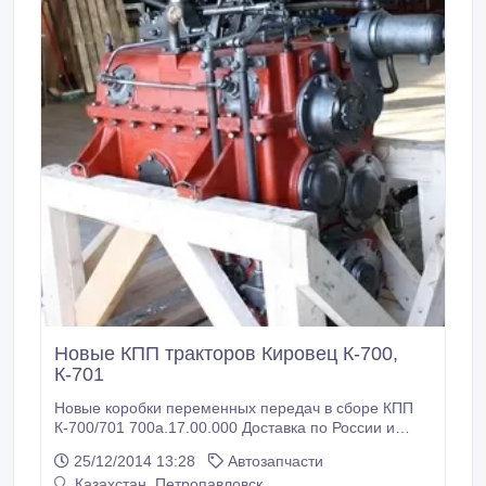
Новые КПП тракторов Кировец К-700,
К-701
Новые коробки переменных передач в сборе КПП
К-700/701 700а.17.00.000 Доставка по России и
Казахстану. В комплекте технический паспорт от
25/12/2014 13:28
Автозапчасти
производителя. КПП проходят проверку во всех
Казахстан, Петропавловск