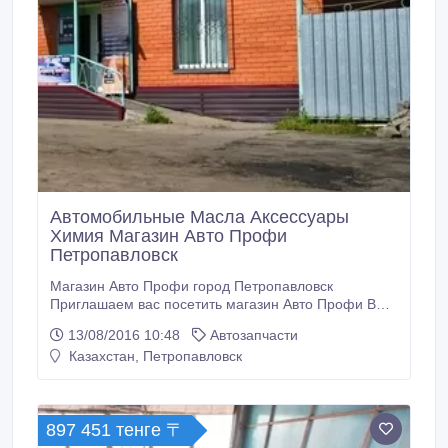
Автомобильные Масла Аксессуары
Химия Магазин Авто Профи
Петропавловск
Магазин Авто Профи город Петропавловск
Приглашаем вас посетить магазин Авто Профи В
наличии : Аккумуляторы, авто химия, авто
13/08/2016 10:48
Автозапчасти
косметика, фильтра, автозвук, автомагнитолы,
Казахстан, Петропавловск
сигнализации, анти радары, регистраторы,
материалы для шумоизоляции, аксессуары,
автозапчасти на заказ, автосвет. Широкий выбор
моторных масел знаминитых брендов: Shell Helix
897 451 тенге 〒
LIQUI MOLY Castrol ELF Mobil ENEOS Toyota Nissan