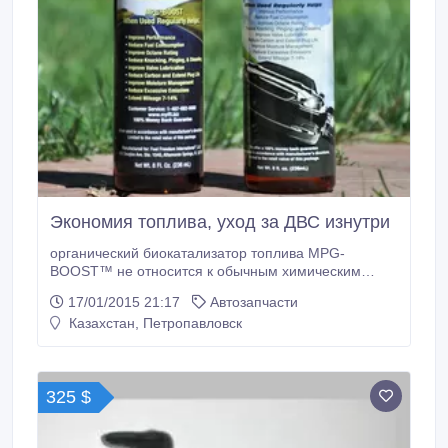
Экономия топлива, уход за ДВС изнутри
органический биокатализатор топлива MPG-
BOOST™ не относится к обычным химическим
присадкам, модифицирующих топливо, которые,
17/01/2015 21:17
Автозапчасти
как известно, вредны двигателю. катализаторы
Казахстан, Петропавловск
MPG-BOOST™ не только способствуют
постепенному исчезновению нагара, но и обладают
эффектом, увеличивающим октановое число
топлива (хотя и не являются октан корректором).
325 $