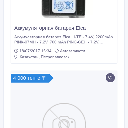
Аккумуляторная батарея Elca
Аккумуляторная батарея Elca LI-TE - 7.4V, 2200mAh
PINK-07MH - 7.2V, 700 mAh PINC-GEH - 7.2V,
700mAh Доставка в кратчайшие сроки по всем
18/07/2017 16:34
Автозапчасти
регионам России и странам СНГ!.
Казахстан, Петропавловск
4 000 тенге 〒