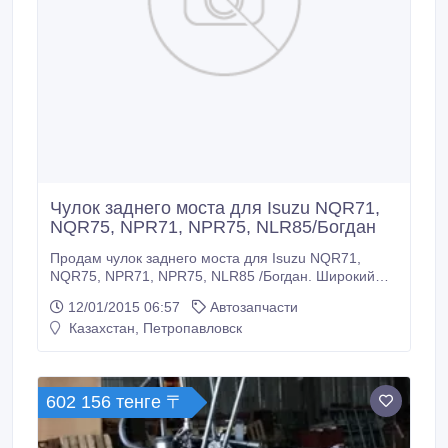
Чулок заднего моста для Isuzu NQR71,
NQR75, NPR71, NPR75, NLR85/Богдан
Продам чулок заднего моста для Isuzu NQR71,
NQR75, NPR71, NPR75, NLR85 /Богдан. Широкий
ассортимент автозапчастей для Isuzu, Iveco, Renault
12/01/2015 06:57
Автозапчасти
Master, Renault Kangoo, Fiat Ducato, Fiat Doblo,
Казахстан, Петропавловск
Citroen Jumper, Peugeot Boxer. В наличии и под
заказ оригинальные и аналоговые запчасти.
Доставка по странам СНГ.
602 156 тенге 〒