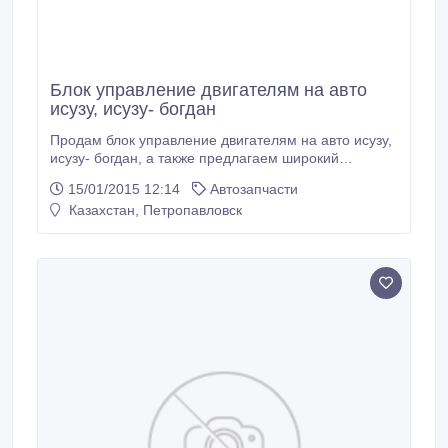
Блок управление двигателям на авто
исузу, исузу- богдан
Продам блок управление двигателям на авто исузу,
исузу- богдан, а также предлагаем широкий
ассортимент запчастей, в наличии и под заказ на
15/01/2015 12:14
Автозапчасти
авто 4hg1/4hg1t/4he/4hk, работаем
Казахстан, Петропавловск
непосредственно с заводами, на прямую,
сотрудничаем со странами СНГ. Быстрые строки
доставки Skype isuzukiev03 icq 691145959.