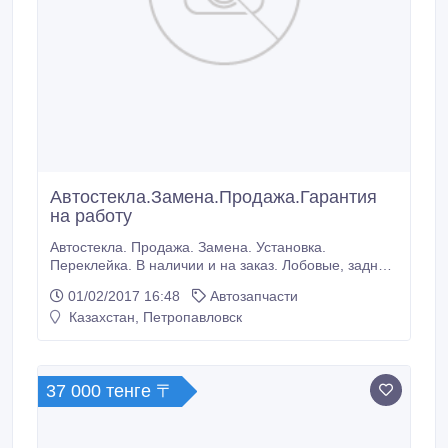
Автостекла.Замена.Продажа.Гарантия
на работу
Автостекла. Продажа. Замена. Установка.
Переклейка. В наличии и на заказ. Лобовые, задние,
боковые. На легковые и грузовые авто.
01/02/2017 16:48
Автозапчасти
Качественные материалы. Находимся по адресу
Казахстан, Петропавловск
ул.Театральная 44а(за Центром Крови), бокс 2,
район Черёмушек. Для грузовых авто возможен
выезд на место к клиенту..
37 000 тенге 〒