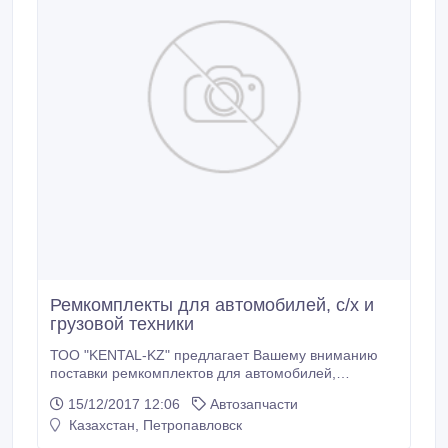
Ремкомплекты для автомобилей, с/х и
грузовой техники
ТОО "KENTAL-KZ" предлагает Вашему вниманию
поставки ремкомплектов для автомобилей,
сельскохозяйственной и грузовой техники.
15/12/2017 12:06
Автозапчасти
Партнеры компании "KENTAL-KZ" получают: •
Казахстан, Петропавловск
продукцию от завода производителя; • гарантию
качества; • подробную консультацию; • помощь в