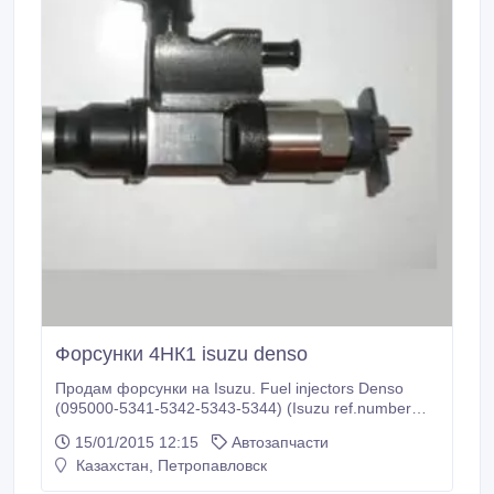
Форсунки 4НК1 isuzu denso
Продам форсунки на Isuzu. Fuel injectors Denso
(095000-5341-5342-5343-5344) (Isuzu ref.number
8976024855, 8976024854). For Diesel engines Isuzu:
15/01/2015 12:15
Автозапчасти
4HK1, 6HK1. А также предлагаем широкий
Казахстан, Петропавловск
ассортимент запчастей (как в наличии так и под
заказ) на авто Isuzu NQR, NPR, Isuzu Богдан А-091,