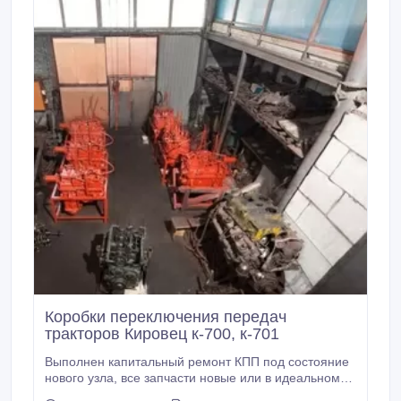
ZIC Titan Gulf XADO Visco S-Oil Seven Dragon
Лукойл Роснефть Присадки фирм Liqui Moly Abro
XADO Астрохим 3ton При покупке масла и фильтра
- бесплатная замена масла.
Коробки переключения передач
тракторов Кировец к-700, к-701
Выполнен капитальный ремонт КПП под состояние
нового узла, все запчасти новые или в идеальном
состояние, в том числе корпус. Покраска узла