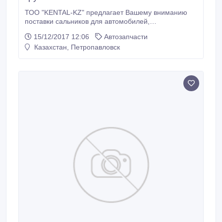
ТОО "KENTAL-KZ" предлагает Вашему вниманию
поставки сальников для автомобилей,
сельскохозяйственной и грузовой техники.
15/12/2017 12:06
Автозапчасти
Партнеры компании "KENTAL-KZ" получают: •
Казахстан, Петропавловск
продукцию от завода производителя; • гарантию
качества; • подробную консультацию; • помощь в
подборе. Каталог и цены на продукцию
высылается по запросу.