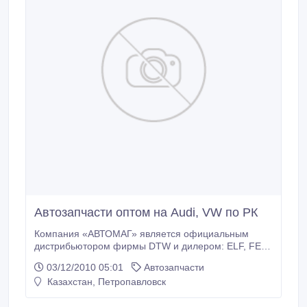
Автозапчасти оптом на Audi, VW по РК
Компания «АВТОМАГ» является официальным
дистрибьютором фирмы DTW и дилером: ELF, FEBI,
NK, KOLBENSCHMIDT, OPTIMAL . Каждый месяц
03/12/2010 05:01
Автозапчасти
обновляется ассортимент продукции (автозапчасти,
Казахстан, Петропавловск
автохимия). О новых поступлениях продукции мы
будем дополнительно сообщать на нашем сайте