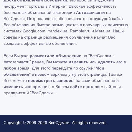
Доска объявлений ВсеСделки
, это простой и удобный
инструмент торговли в Интернет. Высокая эффективность
бесплатных объявлений в категории
Автозапчасти
на
ВсеСделки, Петропавловск обеспечивается структурой сайта.
Все объявления быстро размещаются в популярных поисковых
системах Google.com, Yandex.ua, Rambler.ru и Meta.ua. Наши
советы на странице размещения объявления научат Вас
создавать эффективные объявления.
Если Вы
уже разместили объявление
на "ВсеСделки -
Автозапчасти" ранее, Вы можете
изменить
или
удалить
его в
любое время. Для этого перейдите по ссылке "
Мои
объявления
" в правом верхнем углу этой страницы. Там же
Вы сможете
просмотреть запросы
на свои объявления и
изменить
информацию о Вашем
сайте
в каталоге сайтов и
предприятий "ВсеСделки".
Copyright © 2009-2026 ВсеСделки. All rights reserved.