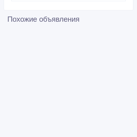
Renault Trafic 2.0 л, дизель dci
M9R786
Renault Trafic 2.0 л, дизель dci
M9R692
Похожие объявления