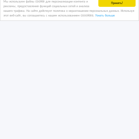
Мы используем файлы cookie для персонализации контента и
Принять!
рекламы, предоставления функций социальных сетей и анализа
нашего трафика. На сайте действует политика о неразглашении персональных данных. Используя
этот веб-сайт, вы соглашаетесь с нашим использованием coookies.
Узнать больше
Проставки для увеличения клиренса
авто (ПОЛИУРЕТАН)
4 дн. назад
Автозапчасти
Казахстан, Петропавловск
440 000 руб.