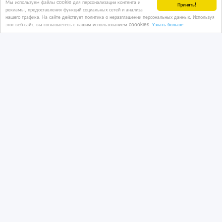
Мы используем файлы cookie для персонализации контента и
Принять!
рекламы, предоставления функций социальных сетей и анализа
нашего трафика. На сайте действует политика о неразглашении персональных данных. Используя
этот веб-сайт, вы соглашаетесь с нашим использованием coookies.
Узнать больше
Проставки для увеличения клиренса
авто (ПОЛИУРЕТАН)
3 дн. назад
Автозапчасти
Казахстан, Петропавловск
440 000 руб.