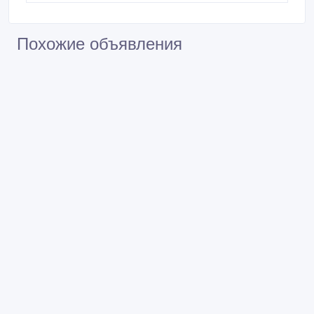
Renault Trafic 2.0 л, дизель dci
M9R786
Renault Trafic 2.0 л, дизель dci
M9R692
Похожие объявления