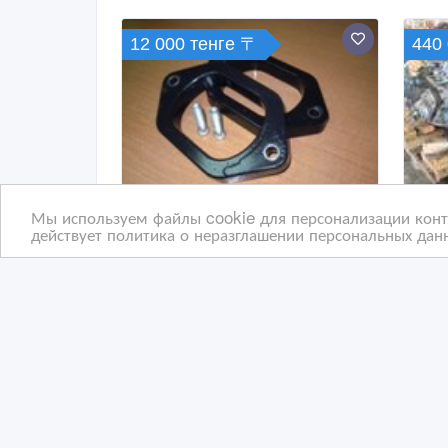
12 000 тенге 〒
440 
Мы используем файлы cookie для персонализации конте
действует политика о неразглашении персональных данн
Проставки для увеличения
Дви
клиренса авто
хра
(ПОЛИУРЕТАН)
4 дн. назад
5 
Автозапчасти
А
Казахстан, Петропавловск
Ка