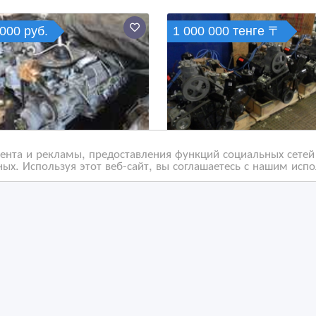
000 руб.
1 000 000 тенге 〒
нта и рекламы, предоставления функций социальных сетей 
ых. Используя этот веб-сайт, вы соглашаетесь с нашим исп
гатель новый с
Двигатели , КПП ЗиЛ-13
нения Камаз-740 СССР
131, 375(Урал) новые, 
консервации
дн. назад
5 дн. назад
втозапчасти
Автозапчасти
захстан, Петропавловск
Казахстан, Петропавловск