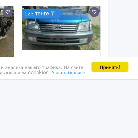
123 тенге 〒
Принять!
и анализа нашего трафика. На сайте
ользованием coookies.
Узнать больше
0,
капот на Прадо 95
с
06/07/2026 11:14
Автозапчасти
Казахстан, Петропавловск