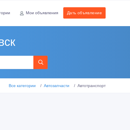
гории
Мои объявления
Дать объявление
вск
Все категории
Автозапчасти
Автотранспорт