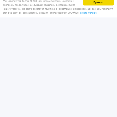
Мы используем файлы cookie для персонализации контента и
авто (ПОЛИУРЕТАН)
Принять!
рекламы, предоставления функций социальных сетей и анализа
нашего трафика. На сайте действует политика о неразглашении персональных данных. Используя
этот веб-сайт, вы соглашаетесь с нашим использованием coookies.
Узнать больше
6 дн. назад
Автозапчасти
Казахстан, Петропавловск
440 000 руб.
Двигатель новый с хранения