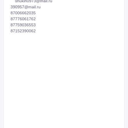
shukin0973@mail.ru
390957@mail.ru
87006662035
87776061762
87759036553
87152390062