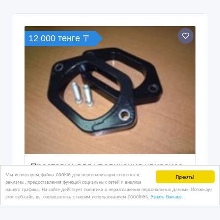
12 000 тенге 〒
Проставки для увеличения клиренса
Мы используем файлы cookie для персонализации контента и
авто (ПОЛИУРЕТАН)
Принять!
рекламы, предоставления функций социальных сетей и анализа
нашего трафика. На сайте действует политика о неразглашении персональных данных. Используя
этот веб-сайт, вы соглашаетесь с нашим использованием coookies.
Узнать больше
3 дн. назад
Автозапчасти