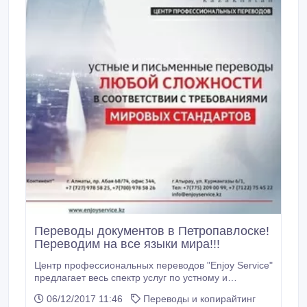
Переводы документов в Петропавлоске!
Переводим на все языки мира!!!
Центр профессиональных переводов "Enjoy Service"
предлагает весь спектр услуг по устному и
письменному переводу на основные европейские и
06/12/2017 11:46
Переводы и копирайтинг
восточные языки. Обратившись к нам Вы получите