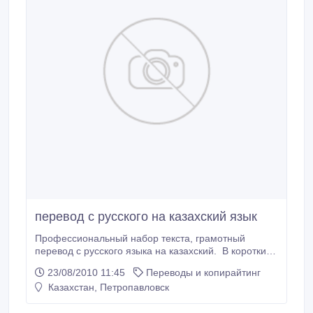
перевод с русского на казахский язык
Профессиональный набор текста, грамотный
перевод с русского языка на казахский. В короткие
сроки переводы разной сложности и различной
23/08/2010 11:45
Переводы и копирайтинг
тематики, выполняю набор текста на компьютере
Казахстан, Петропавловск
различной сложности (таблицы, формулы). Цена
перевода - от 300 тг. (в зависимости от сложности и