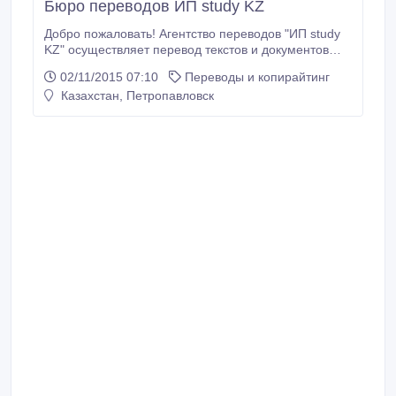
Бюро переводов ИП study KZ
Добро пожаловать! Агентство переводов "ИП study
KZ" осуществляет перевод текстов и документов
любой тематики и сложности пунктуально,
02/11/2015 07:10
Переводы и копирайтинг
качественно, профессионально. У нас работают
Казахстан, Петропавловск
только лучшие переводчики и корректоры. Мы
используем последние технические разработки.
Процесс перевода оптимален и учитывает все
пожелания клиента.