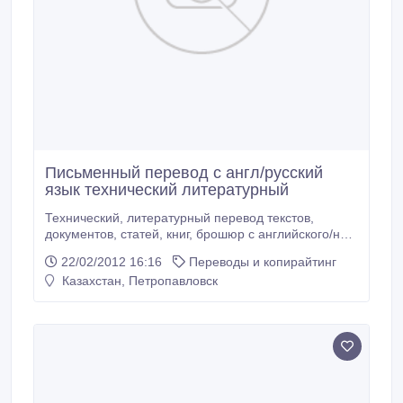
Письменный перевод с англ/русский
язык технический литературный
Технический, литературный перевод текстов,
документов, статей, книг, брошюр с английского/на
английский язык. Построчно, постранично.
22/02/2012 16:16
Переводы и копирайтинг
Качественно, аккуратно, в срок..
Казахстан, Петропавловск