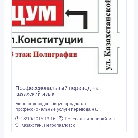
Профессиональный перевод на
казахский язык
Бюро переводов Lingvo предлагает
профессиональные услуги перевода на
государственный язык и иностранные языки
13/10/2015 13:16
Переводы и копирайтинг
(английский, турецкий, украинский, узбекский и
Казахстан, Петропавловск
другие). Краткие сроки, высокое качество. ул.
Конституции Казахстана 11, 311 (3 этаж
Полиграфии) тел. 464860, 87472558825.