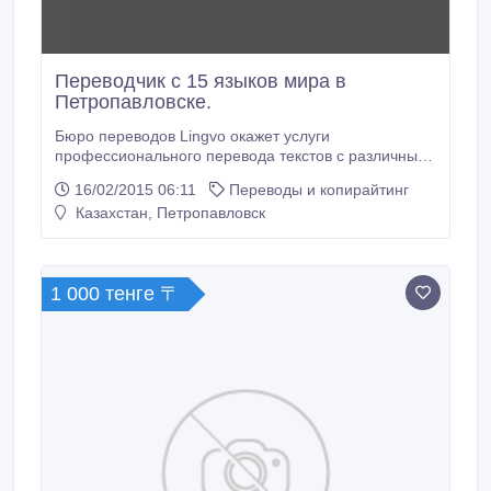
Переводчик с 15 языков мира в
Петропавловске.
Бюро переводов Lingvo окажет услуги
профессионального перевода текстов с различных
языков мира. Устный последовательный и
16/02/2015 06:11
Переводы и копирайтинг
письменный перевод технических, медицинских,
Казахстан, Петропавловск
юридических, таможенных и др. текстов. Перевод и
нотариальное заверение личных документов
(паспорт, документы, выданные органами ЗАГС,
ВНЖ, доверенности, Печати и др.
1 000 тенге 〒