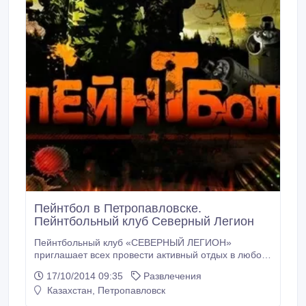
Пейнтбол в Петропавловске.
Пейнтбольный клуб Северный Легион
Пейнтбольный клуб «СЕВЕРНЫЙ ЛЕГИОН»
приглашает всех провести активный отдых в любой
день и в любую погоду. Пейнтбол- идеально
17/10/2014 09:35
Развлечения
подходит для проведения дня рождения и
Казахстан, Петропавловск
корпоративного отдыха а так же проводим
корпоративное мероприятия с организациями и