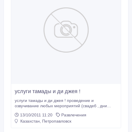
услуги тамады и ди джея !
услуги тамады и ди джея ! проведение и
озвучивание любых мероприятий (свадеб , дни
рождения , юбилеи , выпускные и т д ) услуги фото
13/10/2011 11:20
Развлечения
и видео операторов тел 471224 . 87053209525 , ди
Казахстан, Петропавловск
джей 87018533036.