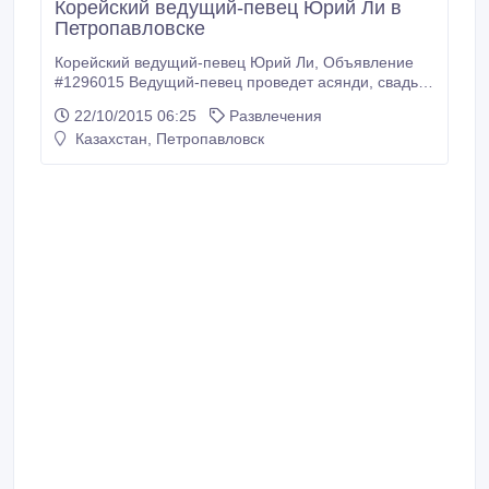
Корейский ведущий-певец Юрий Ли в
Петропавловске
Корейский ведущий-певец Юрий Ли, Объявление
#1296015 Ведущий-певец проведет асянди, свадьбу
и хангаби в традиционном национальном
22/10/2015 06:25
Развлечения
корейском стиле. Корейские танцы, корейская
Казахстан, Петропавловск
певица. Традиции и обычаи..