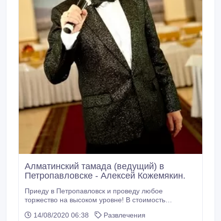
Алматинский тамада (ведущий) в
Петропавловске - Алексей Кожемякин.
Приеду в Петропавловск и проведу любое
торжество на высоком уровне! В стоимость
включено: моя работа, переезд Алматы-
14/08/2020 06:38
Развлечения
Петропавловск-Алматы, внутренний трансфер и