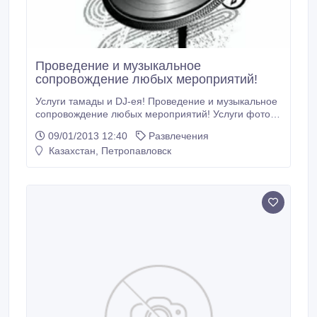
Проведение и музыкальное
сопровождение любых мероприятий!
Услуги тамады и DJ-ея! Проведение и музыкальное
сопровождение любых мероприятий! Услуги фото и
видео операторов 471573 Ирина и 312946 Оксана
09/01/2013 12:40
Развлечения
ВЫЕЗД В РАЙОНЫ! тел Тамады: 471224
Казахстан, Петропавловск
.87053209525 Татьяна, 87778965221 Оксана, DJ-ей
87018533036, 87711068606 подробнее на сайте :
http://angelangel.jimdo.com/.