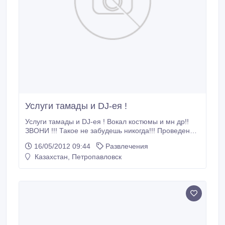
Услуги тамады и DJ-ея !
Услуги тамады и DJ-ея ! Вокал костюмы и мн др!!
ЗВОНИ !!! Такое не забудешь никогда!!! Проведение
и музыкальное сопровождение любых мероприятий
16/05/2012 09:44
Развлечения
(свадеб , дни рождения , юбилеи , выпускные и т д )
Казахстан, Петропавловск
и услуги фото и видео операторов 471573 Ирина и
312946 Оксана ВЫЕЗД В РАЙОНЫ !!! тел 337853
Марина 471224.